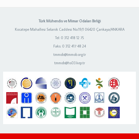
Türk Mühendis ve Mimar Odaları Birliği
Kocatepe Mahallesi Selanik Caddesi No:19/1 06420 Çankaya/ANKARA
Tel: 0 312 418 12 75
Faks: 0 312 417 48 24
tmmob@tmmob.org.tr
tmmob@hs03.kep.tr