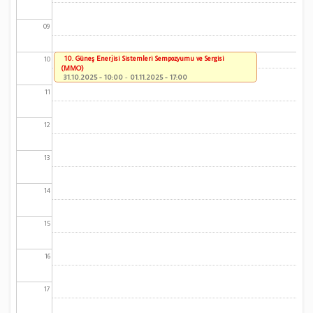
09
10. Güneş Enerjisi Sistemleri Sempozyumu ve Sergisi
10
(MMO)
31.10.2025 - 10:00
-
01.11.2025 - 17:00
11
12
13
14
15
16
17