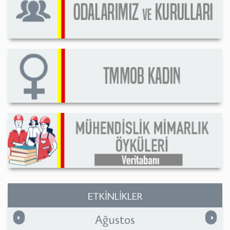
ETKİNLİKLER
Ağustos
Önceki
Sonrak
«
»