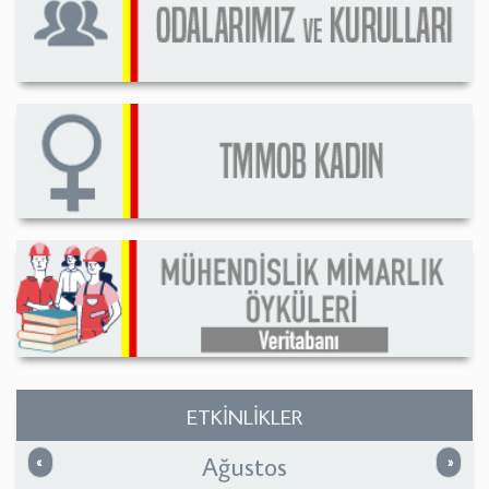
ETKİNLİKLER
Ağustos
Önceki
Sonrak
«
»