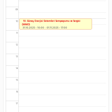
09
10. Güneş Enerjisi Sistemleri Sempozyumu ve Sergisi
10
(MMO)
31.10.2025 - 10:00
-
01.11.2025 - 17:00
11
12
13
14
15
16
17