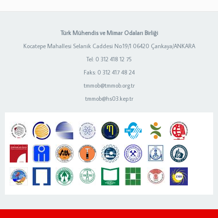
Türk Mühendis ve Mimar Odaları Birliği
Kocatepe Mahallesi Selanik Caddesi No:19/1 06420 Çankaya/ANKARA
Tel: 0 312 418 12 75
Faks: 0 312 417 48 24
tmmob@tmmob.org.tr
tmmob@hs03.kep.tr