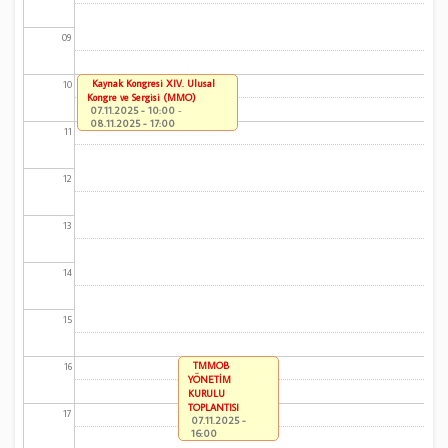
09
Kaynak Kongresi XIV. Ulusal
10
Kongre ve Sergisi (MMO)
07.11.2025 - 10:00
-
08.11.2025 - 17:00
11
12
13
14
15
TMMOB
16
YÖNETİM
KURULU
TOPLANTISI
17
07.11.2025 -
16:00