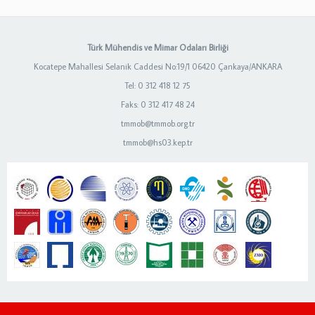
Türk Mühendis ve Mimar Odaları Birliği
Kocatepe Mahallesi Selanik Caddesi No:19/1 06420 Çankaya/ANKARA
Tel: 0 312 418 12 75
Faks: 0 312 417 48 24
tmmob@tmmob.org.tr
tmmob@hs03.kep.tr