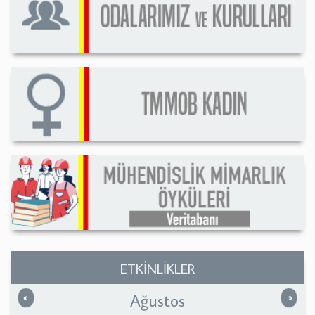
ETKİNLİKLER
Ağustos
Önceki
Sonrak
«
»