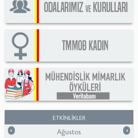
ETKİNLİKLER
Ağustos
Önceki
Sonrak
«
»