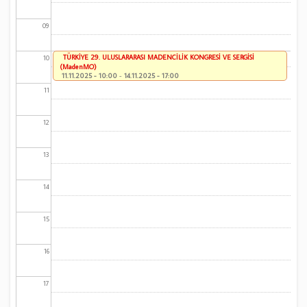
09
TÜRKİYE 29. ULUSLARARASI MADENCİLİK KONGRESİ VE SERGİSİ
10
(MadenMO)
11.11.2025 - 10:00
-
14.11.2025 - 17:00
11
12
13
14
15
16
17