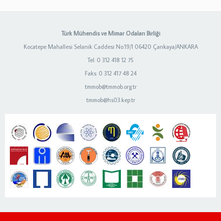
Türk Mühendis ve Mimar Odaları Birliği
Kocatepe Mahallesi Selanik Caddesi No:19/1 06420 Çankaya/ANKARA
Tel: 0 312 418 12 75
Faks: 0 312 417 48 24
tmmob@tmmob.org.tr
tmmob@hs03.kep.tr