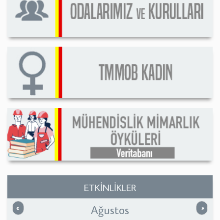
ETKİNLİKLER
Ağustos
Önceki
Sonrak
«
»