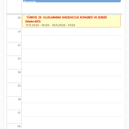
Perşembe
TÜRKİYE 29. ULUSLARARASI MADENCİLİK KONGRESİ VE SERGİSİ
00
(MadenMO)
11.11.2025 - 10:00
-
14.11.2025 - 17:00
01
02
03
04
05
06
07
08