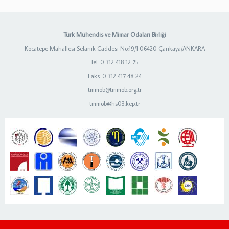
Türk Mühendis ve Mimar Odaları Birliği
Kocatepe Mahallesi Selanik Caddesi No:19/1 06420 Çankaya/ANKARA
Tel: 0 312 418 12 75
Faks: 0 312 417 48 24
tmmob@tmmob.org.tr
tmmob@hs03.kep.tr