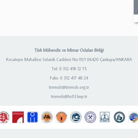
Türk Mühendis ve Mimar Odaları Birliği
Kocatepe Mahallesi Selanik Caddesi No:19/1 06420 Çankaya/ANKARA
Tel: 0 312 418 12 75
Faks: 0 312 417 48 24
tmmob@tmmob.org.tr
tmmob@hs03.kep.tr