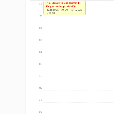
10. Ulusal Hidrolik Pnömatik
00
Kongresi ve Sergisi (MMO)
12.11.2025 - 10:00
-
15.11.2025
- 17:00
01
02
03
04
05
06
07
08
09