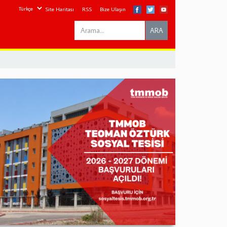
Site Haritası
RSS
Bize Ulaşın
Search
ARA
this
site