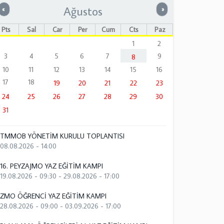
Ağustos
Önceki
Sonraki
«
»
Pts
Sal
Çar
Per
Cum
Cts
Paz
1
2
3
4
5
6
7
9
8
10
11
12
13
14
15
16
17
18
19
20
21
22
23
24
25
26
27
28
29
30
31
TMMOB YÖNETİM KURULU TOPLANTISI
08.08.2026 - 14:00
16. PEYZAJMO YAZ EĞİTİM KAMPI
19.08.2026 - 09:30
-
29.08.2026 - 17:00
ZMO ÖĞRENCİ YAZ EĞİTİM KAMPI
28.08.2026 - 09:00
-
03.09.2026 - 17:00