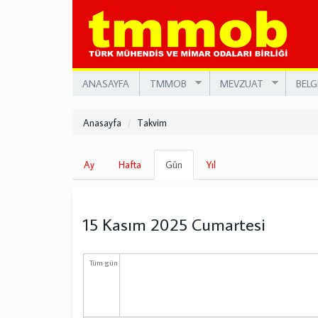
Ana
içeriğe
atla
ANASAYFA
TMMOB
MEVZUAT
BELG
Anasayfa
Takvim
Birincil
Ay
Hafta
Gün
(etkin
Yıl
sekmeler
sekme)
15 Kasım 2025 Cumartesi
Tüm gün