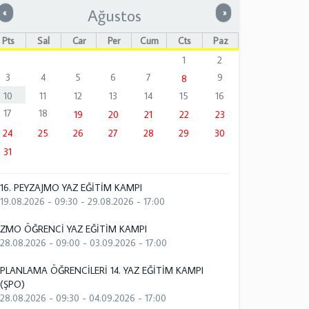
Ağustos
Önceki
Sonraki
«
»
Pts
Sal
Çar
Per
Cum
Cts
Paz
1
2
3
4
5
6
7
9
8
10
11
12
13
14
15
16
17
18
19
20
21
22
23
24
25
26
27
28
29
30
31
16. PEYZAJMO YAZ EĞİTİM KAMPI
19.08.2026 - 09:30
-
29.08.2026 - 17:00
ZMO ÖĞRENCİ YAZ EĞİTİM KAMPI
28.08.2026 - 09:00
-
03.09.2026 - 17:00
PLANLAMA ÖĞRENCİLERİ 14. YAZ EĞİTİM KAMPI
(ŞPO)
28.08.2026 - 09:30
-
04.09.2026 - 17:00