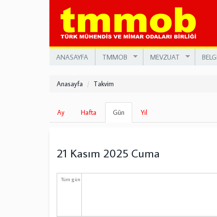
Ana
içeriğe
atla
ANASAYFA
TMMOB
MEVZUAT
BELG
Anasayfa
Takvim
Birincil
Ay
Hafta
Gün
(etkin
Yıl
sekmeler
sekme)
21 Kasım 2025 Cuma
Tüm gün