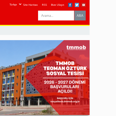
Site Haritası
RSS
Bize Ulaşın
Search
ARA
this
site