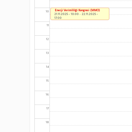
Enerji Verimliliği Kongresi (MMO)
10
21.11.2025 - 10:00
-
22.11.2025 -
17:00
11
12
13
14
15
16
17
18