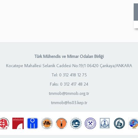
Türk Mühendis ve Mimar Odaları Birliği
Kocatepe Mahallesi Selanik Caddesi No:19/1 06420 Çankaya/ANKARA
Tel: 0 312 418 12 75
Faks: 0 312 417 48 24
tmmob@tmmob.org.tr
tmmob@hs03.kep.tr