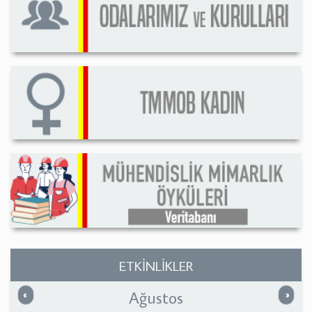
ETKİNLİKLER
Ağustos
Önceki
Sonrak
«
»