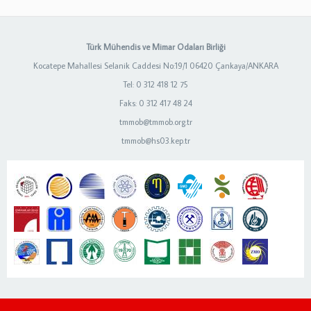
Türk Mühendis ve Mimar Odaları Birliği
Kocatepe Mahallesi Selanik Caddesi No:19/1 06420 Çankaya/ANKARA
Tel: 0 312 418 12 75
Faks: 0 312 417 48 24
tmmob@tmmob.org.tr
tmmob@hs03.kep.tr