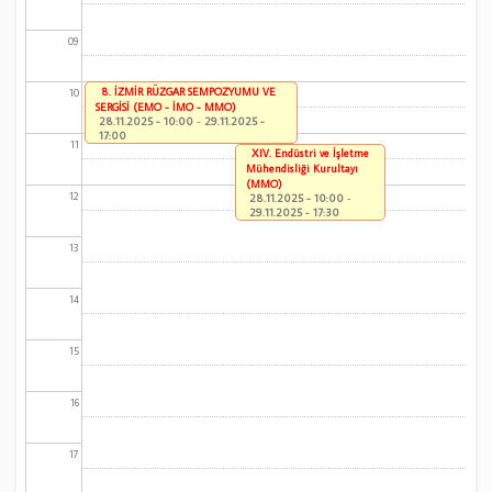
09
8. İZMİR RÜZGAR SEMPOZYUMU VE
10
SERGİSİ (EMO - İMO - MMO)
28.11.2025 - 10:00
-
29.11.2025 -
17:00
11
XIV. Endüstri ve İşletme
Mühendisliği Kurultayı
(MMO)
12
28.11.2025 - 10:00
-
29.11.2025 - 17:30
13
14
15
16
17