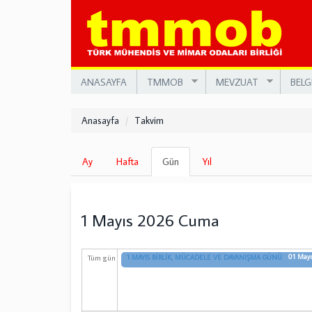
Ana
içeriğe
atla
ANASAYFA
TMMOB
MEVZUAT
BELG
Anasayfa
Takvim
Birincil
Ay
Hafta
Gün
(etkin
Yıl
sekmeler
sekme)
1 Mayıs 2026 Cuma
01 May
Tüm gün
1 MAYIS BİRLİK, MÜCADELE VE DAYANIŞMA GÜNÜ