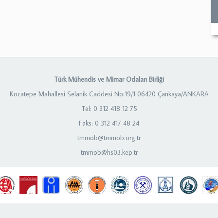
Türk Mühendis ve Mimar Odaları Birliği
Kocatepe Mahallesi Selanik Caddesi No:19/1 06420 Çankaya/ANKARA
Tel: 0 312 418 12 75
Faks: 0 312 417 48 24
tmmob@tmmob.org.tr
tmmob@hs03.kep.tr