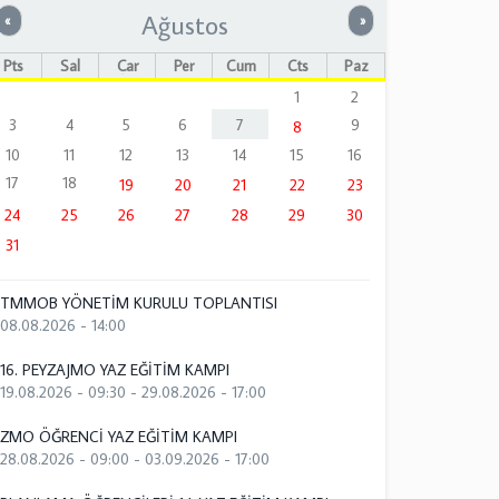
Ağustos
Önceki
Sonraki
«
»
Pts
Sal
Çar
Per
Cum
Cts
Paz
1
2
3
4
5
6
7
9
8
10
11
12
13
14
15
16
17
18
19
20
21
22
23
24
25
26
27
28
29
30
31
TMMOB YÖNETİM KURULU TOPLANTISI
08.08.2026 - 14:00
16. PEYZAJMO YAZ EĞİTİM KAMPI
19.08.2026 - 09:30
-
29.08.2026 - 17:00
ZMO ÖĞRENCİ YAZ EĞİTİM KAMPI
28.08.2026 - 09:00
-
03.09.2026 - 17:00