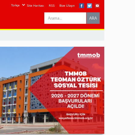
Site Haritası
RSS
Bize Ulaşın
Search
ARA
this
site