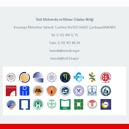
Türk Mühendis ve Mimar Odaları Birliği
Kocatepe Mahallesi Selanik Caddesi No:19/1 06420 Çankaya/ANKARA
Tel: 0 312 418 12 75
Faks: 0 312 417 48 24
tmmob@tmmob.org.tr
tmmob@hs03.kep.tr