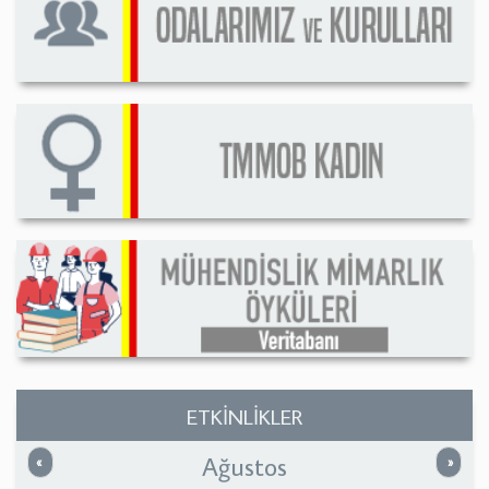
ETKİNLİKLER
Ağustos
Önceki
Sonrak
«
»