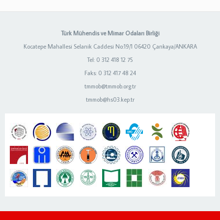
Türk Mühendis ve Mimar Odaları Birliği
Kocatepe Mahallesi Selanik Caddesi No:19/1 06420 Çankaya/ANKARA
Tel: 0 312 418 12 75
Faks: 0 312 417 48 24
tmmob@tmmob.org.tr
tmmob@hs03.kep.tr