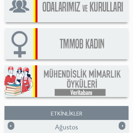
ETKİNLİKLER
Ağustos
Önceki
Sonrak
«
»