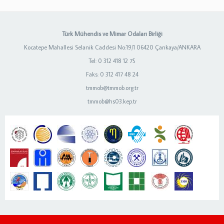
Türk Mühendis ve Mimar Odaları Birliği
Kocatepe Mahallesi Selanik Caddesi No:19/1 06420 Çankaya/ANKARA
Tel: 0 312 418 12 75
Faks: 0 312 417 48 24
tmmob@tmmob.org.tr
tmmob@hs03.kep.tr