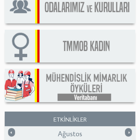
ETKİNLİKLER
Ağustos
Önceki
Sonrak
«
»