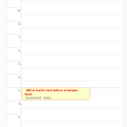
09
10
11
12
13
14
ABD ve İsrail'in İran'a Saldırısı ve Sonuçları
15
Paneli
02.05.2026 - 15:00
16
17