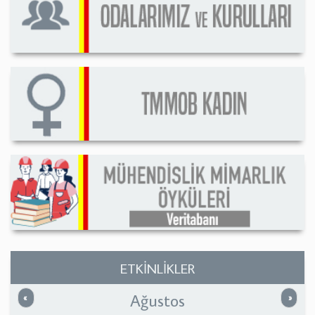
ETKİNLİKLER
Ağustos
Önceki
Sonrak
«
»