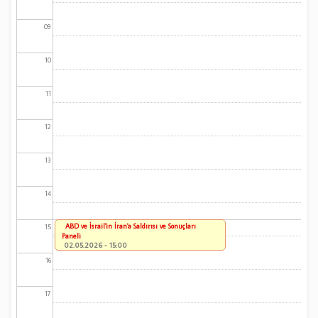
09
10
11
12
13
14
ABD ve İsrail'in İran'a Saldırısı ve Sonuçları
15
Paneli
02.05.2026 - 15:00
16
17