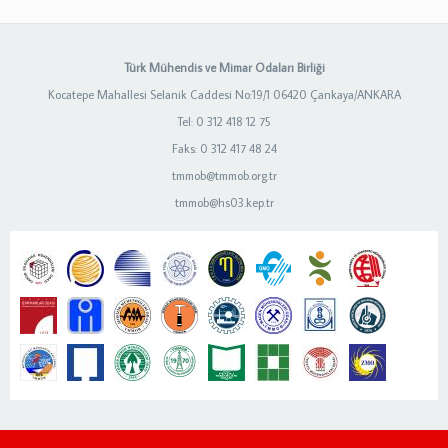
Türk Mühendis ve Mimar Odaları Birliği
Kocatepe Mahallesi Selanik Caddesi No:19/1 06420 Çankaya/ANKARA
Tel: 0 312 418 12 75
Faks: 0 312 417 48 24
tmmob@tmmob.org.tr
tmmob@hs03.kep.tr