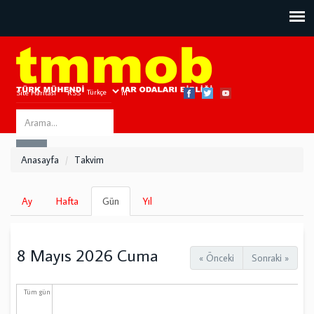
Site Haritası
RSS
Bize Ulaşın
Search
ARA
this
Anasayfa
Takvim
site
Birincil
Ay
Hafta
Gün
(etkin
Yıl
sekmeler
sekme)
8 Mayıs 2026 Cuma
« Önceki
Sonraki »
Tüm gün