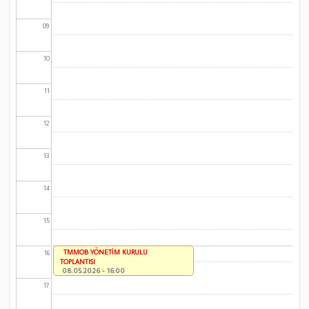
09
10
11
12
13
14
15
TMMOB YÖNETİM KURULU
16
TOPLANTISI
08.05.2026 - 16:00
17