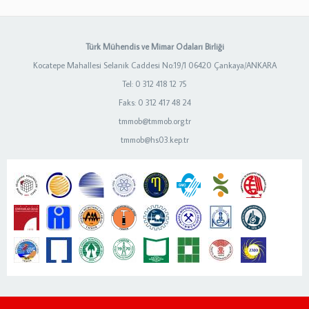
Türk Mühendis ve Mimar Odaları Birliği
Kocatepe Mahallesi Selanik Caddesi No:19/1 06420 Çankaya/ANKARA
Tel: 0 312 418 12 75
Faks: 0 312 417 48 24
tmmob@tmmob.org.tr
tmmob@hs03.kep.tr