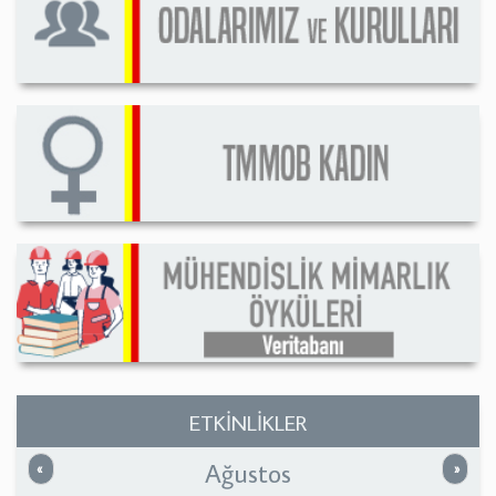
ETKİNLİKLER
Ağustos
Önceki
Sonrak
«
»