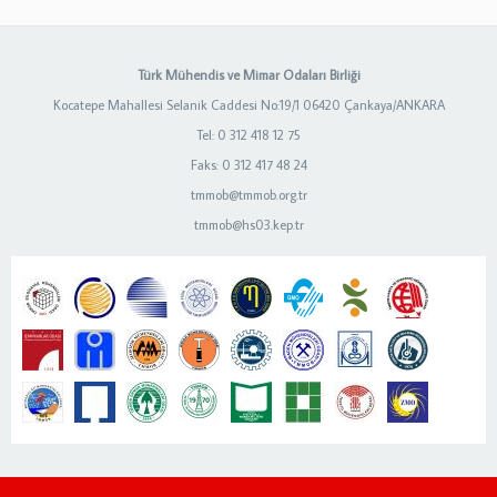
Türk Mühendis ve Mimar Odaları Birliği
Kocatepe Mahallesi Selanik Caddesi No:19/1 06420 Çankaya/ANKARA
Tel: 0 312 418 12 75
Faks: 0 312 417 48 24
tmmob@tmmob.org.tr
tmmob@hs03.kep.tr