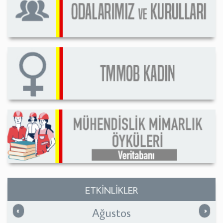
ETKİNLİKLER
Ağustos
Önceki
Sonrak
«
»