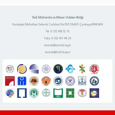
Türk Mühendis ve Mimar Odaları Birliği
Kocatepe Mahallesi Selanik Caddesi No:19/1 06420 Çankaya/ANKARA
Tel: 0 312 418 12 75
Faks: 0 312 417 48 24
tmmob@tmmob.org.tr
tmmob@hs03.kep.tr