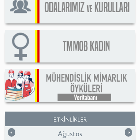
ETKİNLİKLER
Ağustos
Önceki
Sonrak
«
»