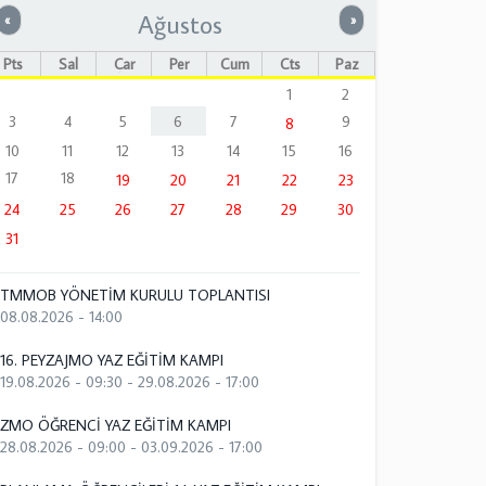
Ağustos
Önceki
Sonraki
«
»
Pts
Sal
Çar
Per
Cum
Cts
Paz
1
2
3
4
5
6
7
9
8
10
11
12
13
14
15
16
17
18
19
20
21
22
23
24
25
26
27
28
29
30
31
TMMOB YÖNETİM KURULU TOPLANTISI
08.08.2026 - 14:00
16. PEYZAJMO YAZ EĞİTİM KAMPI
19.08.2026 - 09:30
-
29.08.2026 - 17:00
ZMO ÖĞRENCİ YAZ EĞİTİM KAMPI
28.08.2026 - 09:00
-
03.09.2026 - 17:00