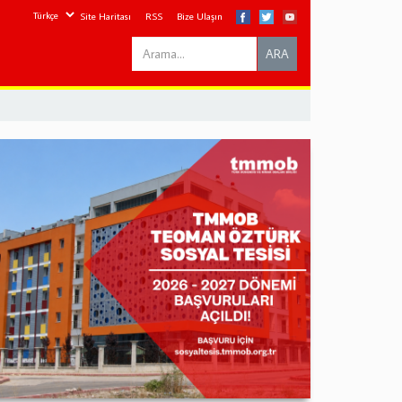
Site Haritası
RSS
Bize Ulaşın
Search
ARA
this
site