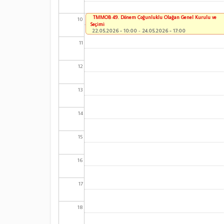
TMMOB 49. Dönem Çoğunluklu Olağan Genel Kurulu ve
10
Seçimi
22.05.2026 - 10:00
-
24.05.2026 - 17:00
11
12
13
14
15
16
17
18