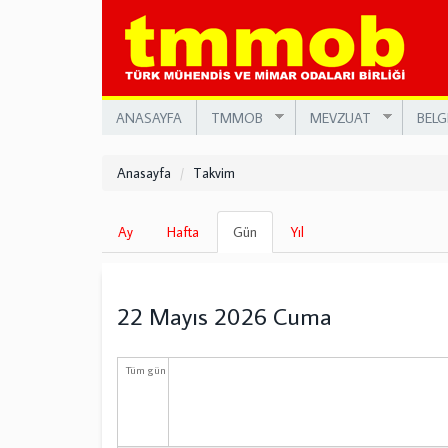
Ana
içeriğe
atla
ANASAYFA
TMMOB
MEVZUAT
BELG
Anasayfa
Takvim
Birincil
Ay
Hafta
Gün
(etkin
Yıl
sekmeler
sekme)
22 Mayıs 2026 Cuma
Tüm gün