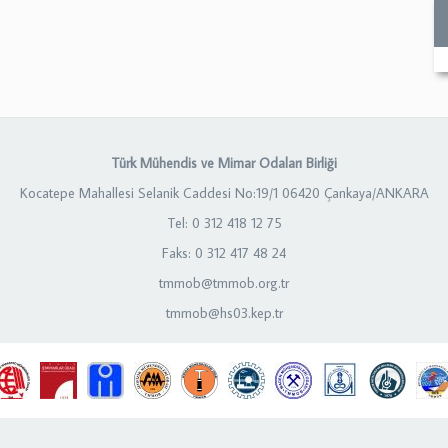
Türk Mühendis ve Mimar Odaları Birliği
Kocatepe Mahallesi Selanik Caddesi No:19/1 06420 Çankaya/ANKARA
Tel: 0 312 418 12 75
Faks: 0 312 417 48 24
tmmob@tmmob.org.tr
tmmob@hs03.kep.tr