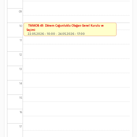
09
TMMOB 49. Dönem Çoğunluklu Olağan Genel Kurulu ve
10
Seçimi
22.05.2026 - 10:00
-
24.05.2026 - 17:00
11
12
13
14
15
16
17