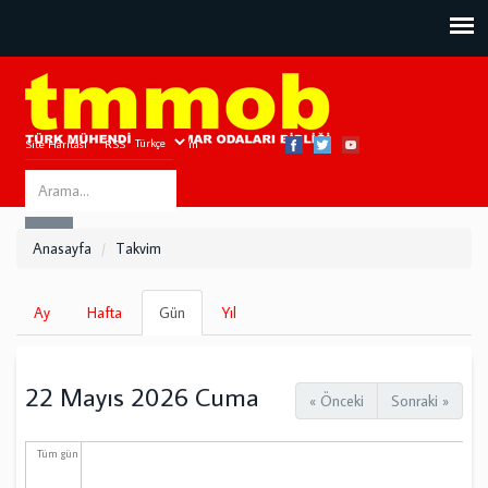
Site Haritası
RSS
Bize Ulaşın
Search
ARA
this
Anasayfa
Takvim
site
Birincil
Ay
Hafta
Gün
(etkin
Yıl
sekmeler
sekme)
22 Mayıs 2026 Cuma
« Önceki
Sonraki »
Tüm gün