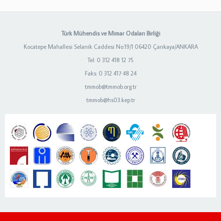
Türk Mühendis ve Mimar Odaları Birliği
Kocatepe Mahallesi Selanik Caddesi No:19/1 06420 Çankaya/ANKARA
Tel: 0 312 418 12 75
Faks: 0 312 417 48 24
tmmob@tmmob.org.tr
tmmob@hs03.kep.tr