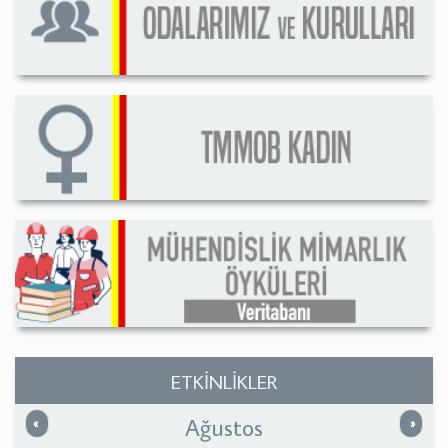
ETKİNLİKLER
Ağustos
Önceki
Sonrak
«
»