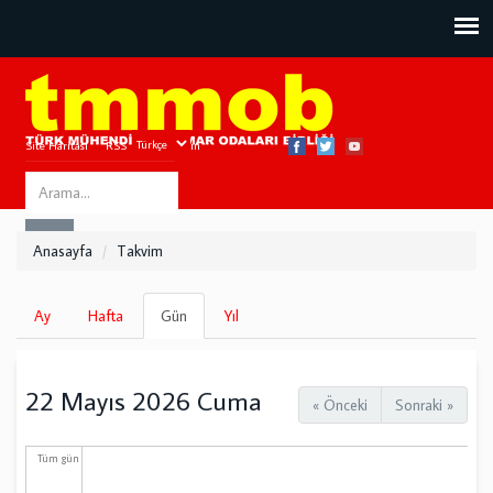
Site Haritası
RSS
Bize Ulaşın
Search
ARA
this
Anasayfa
Takvim
site
Birincil
Ay
Hafta
Gün
(etkin
Yıl
sekmeler
sekme)
22 Mayıs 2026 Cuma
« Önceki
Sonraki »
Tüm gün