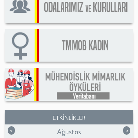
ETKİNLİKLER
Ağustos
Önceki
Sonrak
«
»