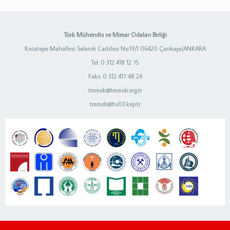
Türk Mühendis ve Mimar Odaları Birliği
Kocatepe Mahallesi Selanik Caddesi No:19/1 06420 Çankaya/ANKARA
Tel: 0 312 418 12 75
Faks: 0 312 417 48 24
tmmob@tmmob.org.tr
tmmob@hs03.kep.tr