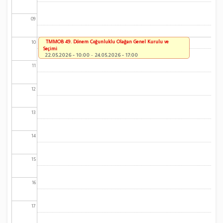
09
TMMOB 49. Dönem Çoğunluklu Olağan Genel Kurulu ve
10
Seçimi
22.05.2026 - 10:00
-
24.05.2026 - 17:00
11
12
13
14
15
16
17