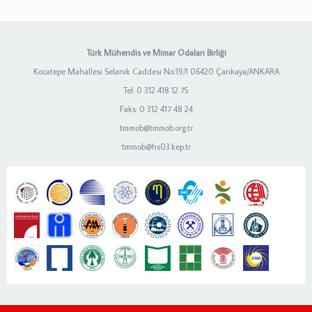
Türk Mühendis ve Mimar Odaları Birliği
Kocatepe Mahallesi Selanik Caddesi No:19/1 06420 Çankaya/ANKARA
Tel: 0 312 418 12 75
Faks: 0 312 417 48 24
tmmob@tmmob.org.tr
tmmob@hs03.kep.tr