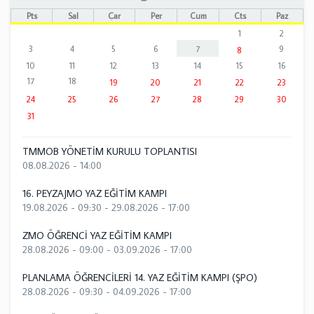
Pts
Sal
Çar
Per
Cum
Cts
Paz
1
2
3
4
5
6
7
9
8
10
11
12
13
14
15
16
17
18
19
20
21
22
23
24
25
26
27
28
29
30
31
TMMOB YÖNETİM KURULU TOPLANTISI
08.08.2026 - 14:00
16. PEYZAJMO YAZ EĞİTİM KAMPI
19.08.2026 - 09:30
-
29.08.2026 - 17:00
ZMO ÖĞRENCİ YAZ EĞİTİM KAMPI
28.08.2026 - 09:00
-
03.09.2026 - 17:00
PLANLAMA ÖĞRENCİLERİ 14. YAZ EĞİTİM KAMPI (ŞPO)
28.08.2026 - 09:30
-
04.09.2026 - 17:00