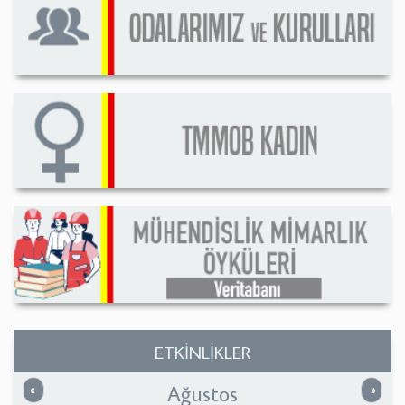
ETKİNLİKLER
Ağustos
Önceki
Sonrak
«
»