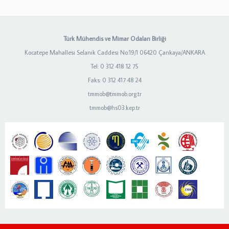
Türk Mühendis ve Mimar Odaları Birliği
Kocatepe Mahallesi Selanik Caddesi No:19/1 06420 Çankaya/ANKARA
Tel: 0 312 418 12 75
Faks: 0 312 417 48 24
tmmob@tmmob.org.tr
tmmob@hs03.kep.tr