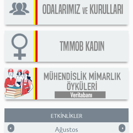
ETKİNLİKLER
Ağustos
Önceki
Sonrak
«
»