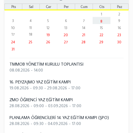
Pts
Sal
Çar
Per
Cum
Cts
Paz
1
2
3
4
5
6
7
9
8
10
11
12
13
14
15
16
17
18
19
20
21
22
23
24
25
26
27
28
29
30
31
TMMOB YÖNETİM KURULU TOPLANTISI
08.08.2026 - 14:00
16. PEYZAJMO YAZ EĞİTİM KAMPI
19.08.2026 - 09:30
-
29.08.2026 - 17:00
ZMO ÖĞRENCİ YAZ EĞİTİM KAMPI
28.08.2026 - 09:00
-
03.09.2026 - 17:00
PLANLAMA ÖĞRENCİLERİ 14. YAZ EĞİTİM KAMPI (ŞPO)
28.08.2026 - 09:30
-
04.09.2026 - 17:00