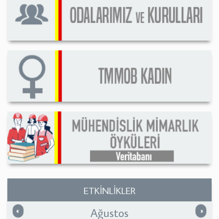
ETKİNLİKLER
Ağustos
Önceki
Sonrak
«
»