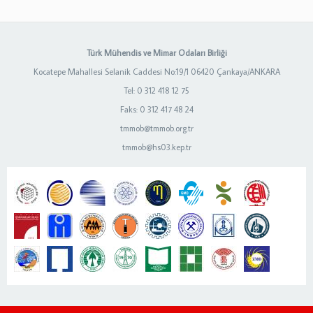
Türk Mühendis ve Mimar Odaları Birliği
Kocatepe Mahallesi Selanik Caddesi No:19/1 06420 Çankaya/ANKARA
Tel: 0 312 418 12 75
Faks: 0 312 417 48 24
tmmob@tmmob.org.tr
tmmob@hs03.kep.tr