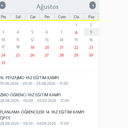
Ağustos
Önceki
Sonraki
«
»
Pts
Sal
Çar
Per
Cum
Cts
Paz
1
2
3
4
5
6
7
9
8
10
11
12
13
14
15
16
17
18
19
20
21
22
23
24
25
26
27
28
29
30
31
16. PEYZAJMO YAZ EĞİTİM KAMPI
19.08.2026 - 09:30
-
29.08.2026 - 17:00
ZMO ÖĞRENCİ YAZ EĞİTİM KAMPI
28.08.2026 - 09:00
-
03.09.2026 - 17:00
PLANLAMA ÖĞRENCİLERİ 14. YAZ EĞİTİM KAMPI
(ŞPO)
28.08.2026 - 09:30
-
04.09.2026 - 17:00