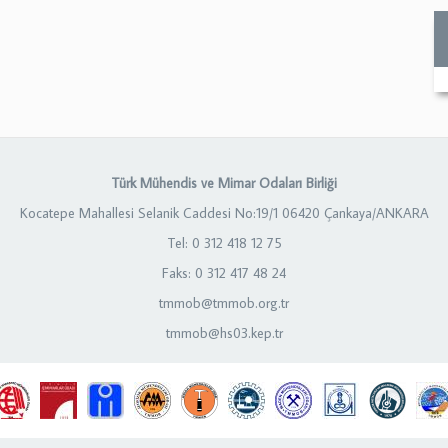
Türk Mühendis ve Mimar Odaları Birliği
Kocatepe Mahallesi Selanik Caddesi No:19/1 06420 Çankaya/ANKARA
Tel: 0 312 418 12 75
Faks: 0 312 417 48 24
tmmob@tmmob.org.tr
tmmob@hs03.kep.tr