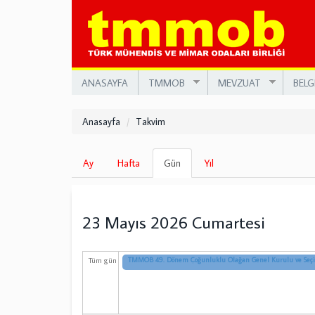
Ana
içeriğe
atla
ANASAYFA
TMMOB
MEVZUAT
BELG
Anasayfa
Takvim
Birincil
Ay
Hafta
Gün
(etkin
Yıl
sekmeler
sekme)
23 Mayıs 2026 Cumartesi
Tüm gün
TMMOB 49. Dönem Çoğunluklu Olağan Genel Kurulu ve Seç