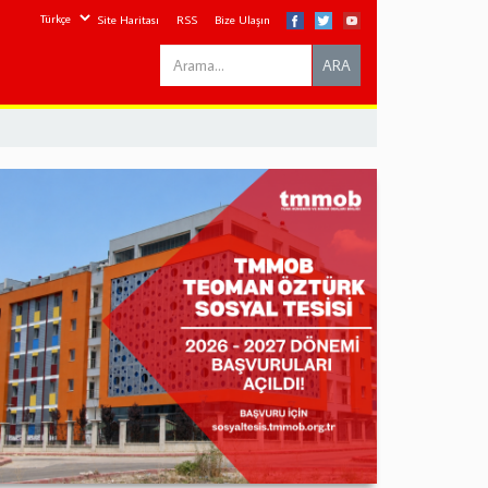
Site Haritası
RSS
Bize Ulaşın
Search
ARA
this
site