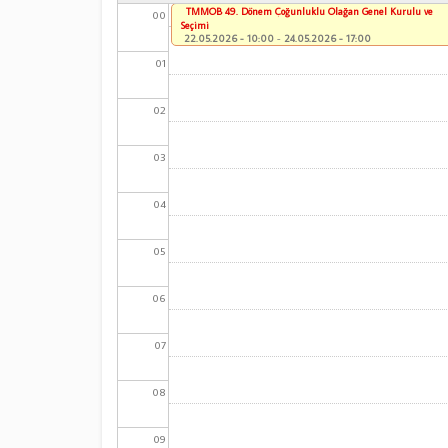
TMMOB 49. Dönem Çoğunluklu Olağan Genel Kurulu ve
00
Seçimi
22.05.2026 - 10:00
-
24.05.2026 - 17:00
01
02
03
04
05
06
07
08
09