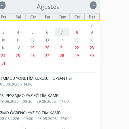
Ağustos
Önceki
Sonraki
«
»
Pts
Sal
Çar
Per
Cum
Cts
Paz
1
2
3
4
5
6
7
9
8
10
11
12
13
14
15
16
17
18
19
20
21
22
23
24
25
26
27
28
29
30
31
TMMOB YÖNETİM KURULU TOPLANTISI
08.08.2026 - 14:00
16. PEYZAJMO YAZ EĞİTİM KAMPI
19.08.2026 - 09:30
-
29.08.2026 - 17:00
ZMO ÖĞRENCİ YAZ EĞİTİM KAMPI
28.08.2026 - 09:00
-
03.09.2026 - 17:00