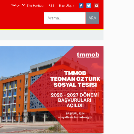
Site Haritası
RSS
Bize Ulaşın
Search
ARA
this
site