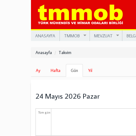
Ana
içeriğe
atla
ANASAYFA
TMMOB
MEVZUAT
BELG
Anasayfa
Takvim
Birincil
Ay
Hafta
Gün
(etkin
Yıl
sekmeler
sekme)
24 Mayıs 2026 Pazar
Tüm gün