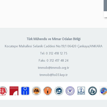
Türk Mühendis ve Mimar Odaları Birliği
Kocatepe Mahallesi Selanik Caddesi No:19/1 06420 Çankaya/ANKARA
Tel: 0 312 418 12 75
Faks: 0 312 417 48 24
tmmob@tmmob.org.tr
tmmob@hs03.kep.tr