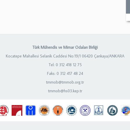
Türk Mühendis ve Mimar Odaları Birliği
Kocatepe Mahallesi Selanik Caddesi No:19/1 06420 Çankaya/ANKARA
Tel: 0 312 418 12 75
Faks: 0 312 417 48 24
tmmob@tmmob.org.tr
tmmob@hs03.kep.tr