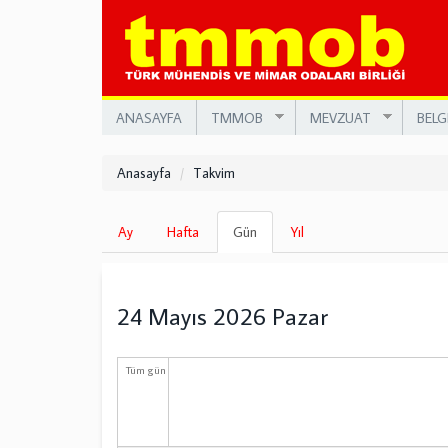
Ana
içeriğe
atla
ANASAYFA
TMMOB
MEVZUAT
BELG
Anasayfa
Takvim
Birincil
Ay
Hafta
Gün
(etkin
Yıl
sekmeler
sekme)
24 Mayıs 2026 Pazar
Tüm gün