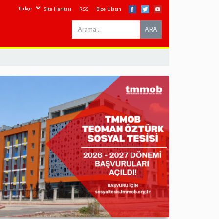
Site Haritası
RSS
Bize Ulaşın
Search
ARA
this
site