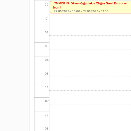
TMMOB 49. Dönem Çoğunluklu Olağan Genel Kurulu ve
00
Seçimi
22.05.2026 - 10:00
-
24.05.2026 - 17:00
01
02
03
04
05
06
07
08
09