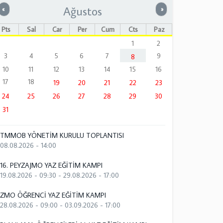
Ağustos
Önceki
Sonraki
«
»
Pts
Sal
Çar
Per
Cum
Cts
Paz
1
2
3
4
5
6
7
9
8
10
11
12
13
14
15
16
17
18
19
20
21
22
23
24
25
26
27
28
29
30
31
TMMOB YÖNETİM KURULU TOPLANTISI
08.08.2026 - 14:00
16. PEYZAJMO YAZ EĞİTİM KAMPI
19.08.2026 - 09:30
-
29.08.2026 - 17:00
ZMO ÖĞRENCİ YAZ EĞİTİM KAMPI
28.08.2026 - 09:00
-
03.09.2026 - 17:00