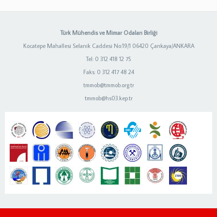
Türk Mühendis ve Mimar Odaları Birliği
Kocatepe Mahallesi Selanik Caddesi No:19/1 06420 Çankaya/ANKARA
Tel: 0 312 418 12 75
Faks: 0 312 417 48 24
tmmob@tmmob.org.tr
tmmob@hs03.kep.tr