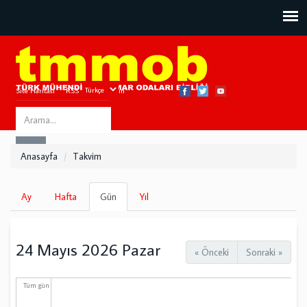
Site Haritası
RSS
Bize Ulaşın
Search
ARA
this
Anasayfa
Takvim
site
Birincil
Ay
Hafta
Gün
(etkin
Yıl
sekmeler
sekme)
24 Mayıs 2026 Pazar
« Önceki
Sonraki »
Tüm gün