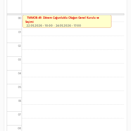
TMMOB 49. Dönem Çoğunluklu Olağan Genel Kurulu ve
00
Seçimi
22.05.2026 - 10:00
-
24.05.2026 - 17:00
01
02
03
04
05
06
07
08