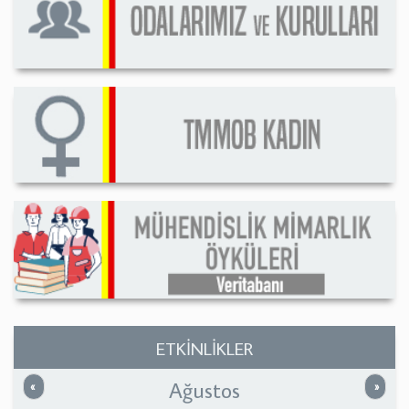
ETKİNLİKLER
Ağustos
Önceki
Sonrak
«
»