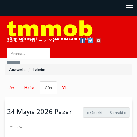
Site Haritası
RSS
Bize Ulaşın
Search
ARA
this
Anasayfa
Takvim
site
Birincil
Ay
Hafta
Gün
(etkin
Yıl
sekmeler
sekme)
24 Mayıs 2026 Pazar
« Önceki
Sonraki »
Tüm gün