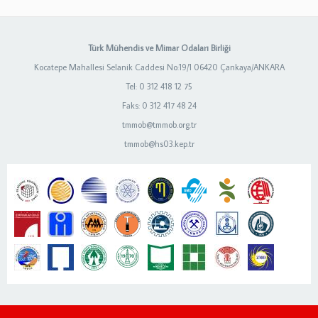
Türk Mühendis ve Mimar Odaları Birliği
Kocatepe Mahallesi Selanik Caddesi No:19/1 06420 Çankaya/ANKARA
Tel: 0 312 418 12 75
Faks: 0 312 417 48 24
tmmob@tmmob.org.tr
tmmob@hs03.kep.tr