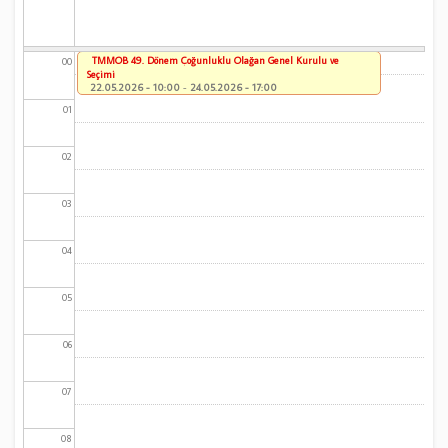
TMMOB 49. Dönem Çoğunluklu Olağan Genel Kurulu ve
00
Seçimi
22.05.2026 - 10:00
-
24.05.2026 - 17:00
01
02
03
04
05
06
07
08