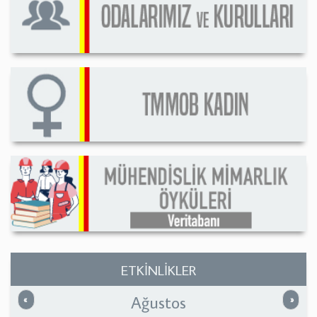
ETKİNLİKLER
Ağustos
Önceki
Sonrak
«
»