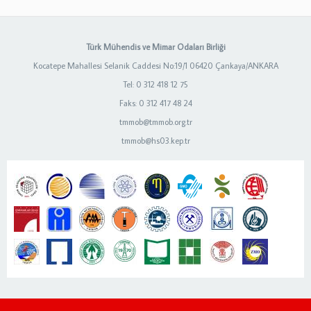
Türk Mühendis ve Mimar Odaları Birliği
Kocatepe Mahallesi Selanik Caddesi No:19/1 06420 Çankaya/ANKARA
Tel: 0 312 418 12 75
Faks: 0 312 417 48 24
tmmob@tmmob.org.tr
tmmob@hs03.kep.tr