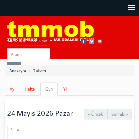
Site Haritası
RSS
Bize Ulaşın
Search
ARA
this
Anasayfa
Takvim
site
Birincil
Ay
Hafta
Gün
(etkin
Yıl
sekmeler
sekme)
24 Mayıs 2026 Pazar
« Önceki
Sonraki »
Tüm gün