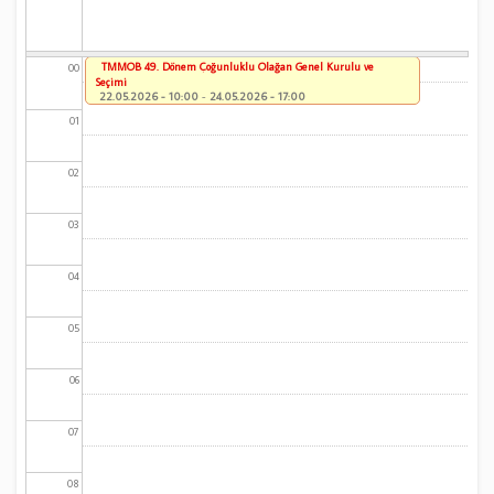
TMMOB 49. Dönem Çoğunluklu Olağan Genel Kurulu ve
00
Seçimi
22.05.2026 - 10:00
-
24.05.2026 - 17:00
01
02
03
04
05
06
07
08