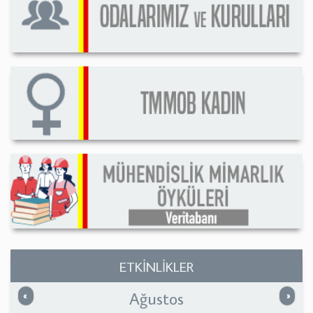
ETKİNLİKLER
Ağustos
Önceki
Sonrak
«
»