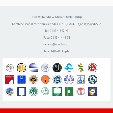
Türk Mühendis ve Mimar Odaları Birliği
Kocatepe Mahallesi Selanik Caddesi No:19/1 06420 Çankaya/ANKARA
Tel: 0 312 418 12 75
Faks: 0 312 417 48 24
tmmob@tmmob.org.tr
tmmob@hs03.kep.tr