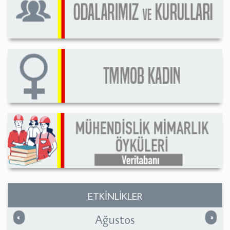
ETKİNLİKLER
Ağustos
Önceki
Sonrak
«
»