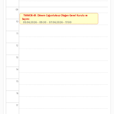
09
TMMOB 49. Dönem Çoğunluksuz Olağan Genel Kurulu ve
Seçimi
10
05.06.2026 - 09:30
-
07.06.2026 - 17:00
11
12
13
14
15
16
17