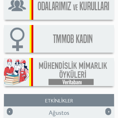
ETKİNLİKLER
Ağustos
Önceki
Sonrak
«
»