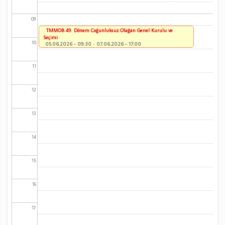
09
TMMOB 49. Dönem Çoğunluksuz Olağan Genel Kurulu ve
Seçimi
10
05.06.2026 - 09:30
-
07.06.2026 - 17:00
11
12
13
14
15
16
17