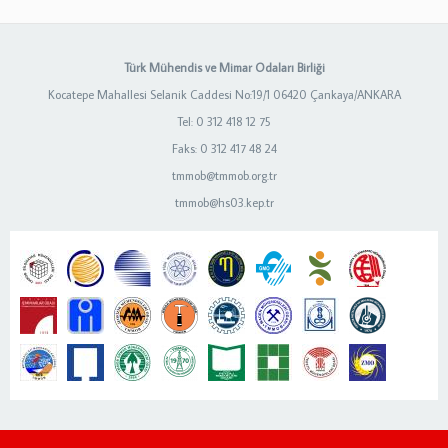
Türk Mühendis ve Mimar Odaları Birliği
Kocatepe Mahallesi Selanik Caddesi No:19/1 06420 Çankaya/ANKARA
Tel: 0 312 418 12 75
Faks: 0 312 417 48 24
tmmob@tmmob.org.tr
tmmob@hs03.kep.tr