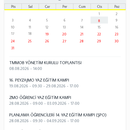
Pts
Sal
Çar
Per
Cum
Cts
Paz
1
2
3
4
5
6
7
9
8
10
11
12
13
14
15
16
17
18
19
20
21
22
23
24
25
26
27
28
29
30
31
TMMOB YÖNETİM KURULU TOPLANTISI
08.08.2026 - 14:00
16. PEYZAJMO YAZ EĞİTİM KAMPI
19.08.2026 - 09:30
-
29.08.2026 - 17:00
ZMO ÖĞRENCİ YAZ EĞİTİM KAMPI
28.08.2026 - 09:00
-
03.09.2026 - 17:00
PLANLAMA ÖĞRENCİLERİ 14. YAZ EĞİTİM KAMPI (ŞPO)
28.08.2026 - 09:30
-
04.09.2026 - 17:00