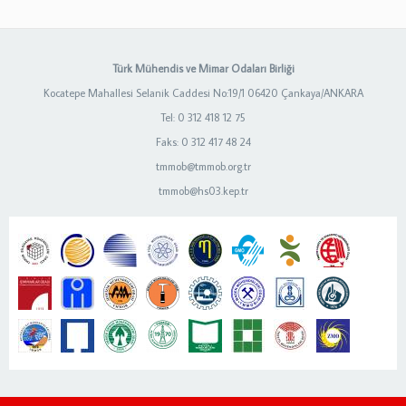
Türk Mühendis ve Mimar Odaları Birliği
Kocatepe Mahallesi Selanik Caddesi No:19/1 06420 Çankaya/ANKARA
Tel: 0 312 418 12 75
Faks: 0 312 417 48 24
tmmob@tmmob.org.tr
tmmob@hs03.kep.tr