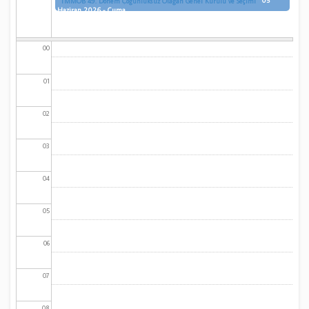
05
TMMOB 49. Dönem Çoğunluksuz Olağan Genel Kurulu ve Seçimi
Haziran 2026 - Cuma
00
01
02
03
04
05
06
07
08