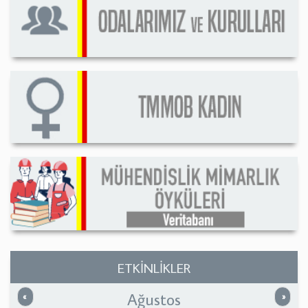
ETKİNLİKLER
Ağustos
Önceki
Sonrak
«
»