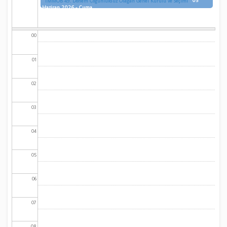
05
TMMOB 49. Dönem Çoğunluksuz Olağan Genel Kurulu ve Seçimi
Haziran 2026 - Cuma
00
01
02
03
04
05
06
07
08