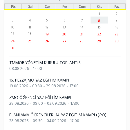
Pts
Sal
Çar
Per
Cum
Cts
Paz
1
2
3
4
5
6
7
9
8
10
11
12
13
14
15
16
17
18
19
20
21
22
23
24
25
26
27
28
29
30
31
TMMOB YÖNETİM KURULU TOPLANTISI
08.08.2026 - 14:00
16. PEYZAJMO YAZ EĞİTİM KAMPI
19.08.2026 - 09:30
-
29.08.2026 - 17:00
ZMO ÖĞRENCİ YAZ EĞİTİM KAMPI
28.08.2026 - 09:00
-
03.09.2026 - 17:00
PLANLAMA ÖĞRENCİLERİ 14. YAZ EĞİTİM KAMPI (ŞPO)
28.08.2026 - 09:30
-
04.09.2026 - 17:00