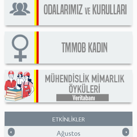
ETKİNLİKLER
Ağustos
Önceki
Sonrak
«
»