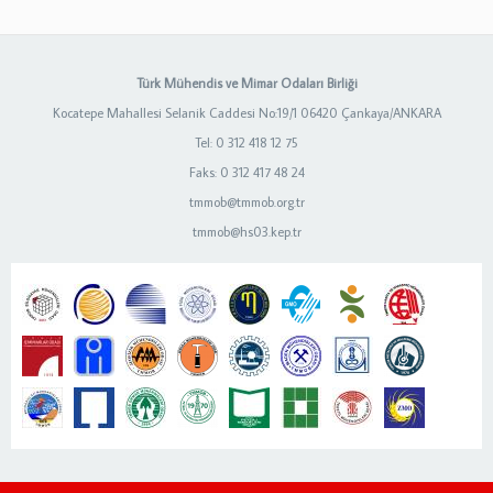
Türk Mühendis ve Mimar Odaları Birliği
Kocatepe Mahallesi Selanik Caddesi No:19/1 06420 Çankaya/ANKARA
Tel: 0 312 418 12 75
Faks: 0 312 417 48 24
tmmob@tmmob.org.tr
tmmob@hs03.kep.tr