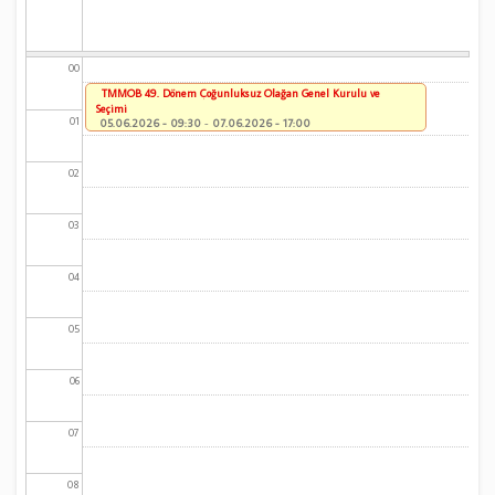
00
TMMOB 49. Dönem Çoğunluksuz Olağan Genel Kurulu ve
Seçimi
01
05.06.2026 - 09:30
-
07.06.2026 - 17:00
02
03
04
05
06
07
08