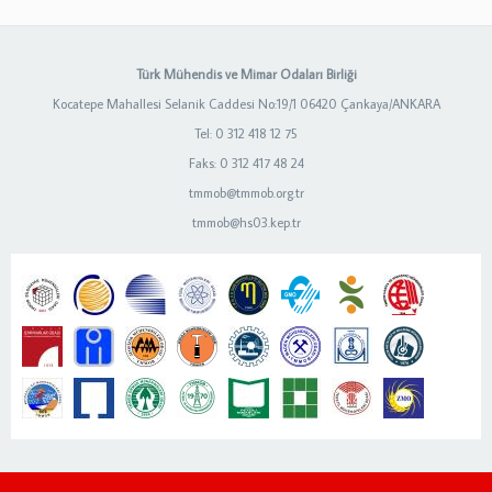
Türk Mühendis ve Mimar Odaları Birliği
Kocatepe Mahallesi Selanik Caddesi No:19/1 06420 Çankaya/ANKARA
Tel: 0 312 418 12 75
Faks: 0 312 417 48 24
tmmob@tmmob.org.tr
tmmob@hs03.kep.tr