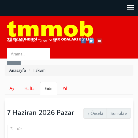
Site Haritası
RSS
Bize Ulaşın
Search
ARA
this
Anasayfa
Takvim
site
Birincil
Ay
Hafta
Gün
(etkin
Yıl
sekmeler
sekme)
7 Haziran 2026 Pazar
« Önceki
Sonraki »
Tüm gün