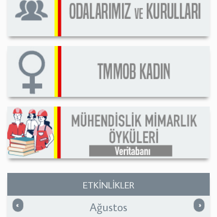
ETKİNLİKLER
Ağustos
Önceki
Sonrak
«
»