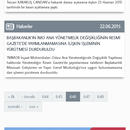
Tezcan KARAKUŞ CANDAN`a hakaret davası açmasına ilişkin 23 Haziran 2015
tarihinde bir basın açıklaması yaptı.
Haberler
22.06.2015
BAŞBAKANLIK’IN İMO ANA YÖNETMELİK DEĞİŞİKLİĞİNİN RESMİ
GAZETE’DE YAYIMLANMAMASINA İLİŞKİN İŞLEMİNİN
YÜRÜTMESİ DURDURULDU
TMMOB İnşaat Mühendisleri Odası Ana Yönetmeliğinde Değişiklik Yapılması
hakkında Yönetmeliğin Resmi Gazete’de yayımlanması talebinin Başbakanlık
Mevzuatı Geliştirme ve Yayın Genel Müdürlüğü’nce uygun bulunmamasına
dair işlemin yürütmesi durduruldu.
« ilk
‹ önceki
644
645
646
647
648
sonraki ›
son »