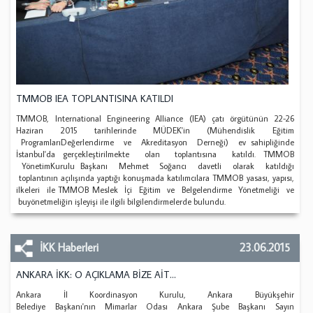
TMMOB IEA TOPLANTISINA KATILDI
TMMOB, International Engineering Alliance (IEA) çatı örgütünün 22-26
Haziran 2015 tarihlerinde MÜDEK'in (Mühendislik Eğitim
ProgramlarıDeğerlendirme ve Akreditasyon Derneği) ev sahipliğinde
İstanbul'da gerçekleştirilmekte olan toplantısına katıldı. TMMOB
YönetimKurulu Başkanı Mehmet Soğancı davetli olarak katıldığı
toplantının açılışında yaptığı konuşmada katılımcılara TMMOB yasası, yapısı,
ilkeleri ile TMMOB Meslek İçi Eğitim ve Belgelendirme Yönetmeliği ve
buyönetmeliğin işleyişi ile ilgili bilgilendirmelerde bulundu.
İKK Haberleri
23.06.2015
ANKARA İKK: O AÇIKLAMA BİZE AİT…
Ankara İl Koordinasyon Kurulu, Ankara Büyükşehir
Belediye Başkanı'nın Mimarlar Odası Ankara Şube Başkanı Sayın