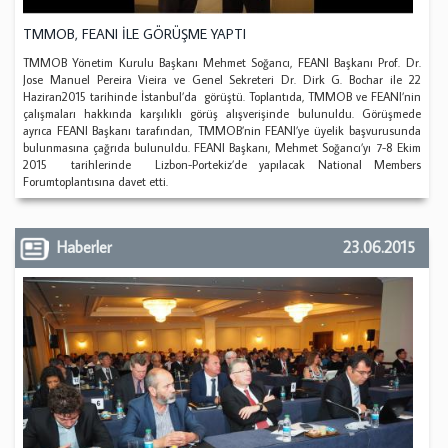
TMMOB, FEANI İLE GÖRÜŞME YAPTI
TMMOB Yönetim Kurulu Başkanı Mehmet Soğancı, FEANI Başkanı Prof. Dr.
Jose Manuel Pereira Vieira ve Genel Sekreteri Dr. Dirk G. Bochar ile 22
Haziran2015 tarihinde İstanbul’da görüştü. Toplantıda, TMMOB ve FEANI’nin
çalışmaları hakkında karşılıklı görüş alışverişinde bulunuldu. Görüşmede
ayrıca FEANI Başkanı tarafından, TMMOB’nin FEANI’ye üyelik başvurusunda
bulunmasına çağrıda bulunuldu. FEANI Başkanı, Mehmet Soğancı’yı 7-8 Ekim
2015 tarihlerinde Lizbon-Portekiz’de yapılacak National Members
Forumtoplantısına davet etti.
Haberler
23.06.2015