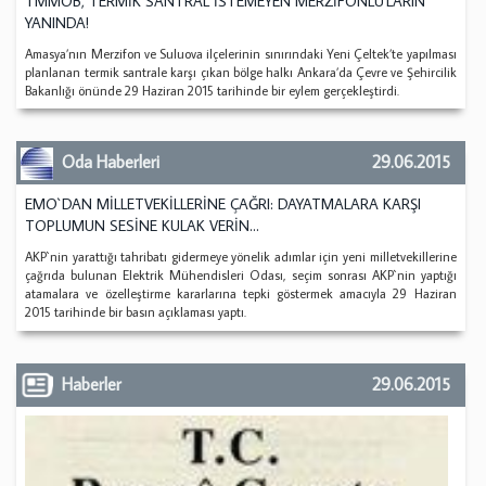
TMMOB, TERMİK SANTRAL İSTEMEYEN MERZİFONLU'LARIN
YANINDA!
Amasya’nın Merzifon ve Suluova ilçelerinin sınırındaki Yeni Çeltek’te yapılması
planlanan termik santrale karşı çıkan bölge halkı Ankara’da Çevre ve Şehircilik
Bakanlığı önünde 29 Haziran 2015 tarihinde bir eylem gerçekleştirdi.
Oda Haberleri
29.06.2015
EMO`DAN MİLLETVEKİLLERİNE ÇAĞRI: DAYATMALARA KARŞI
TOPLUMUN SESİNE KULAK VERİN…
AKP`nin yarattığı tahribatı gidermeye yönelik adımlar için yeni milletvekillerine
çağrıda bulunan Elektrik Mühendisleri Odası, seçim sonrası AKP`nin yaptığı
atamalara ve özelleştirme kararlarına tepki göstermek amacıyla 29 Haziran
2015 tarihinde bir basın açıklaması yaptı.
Haberler
29.06.2015