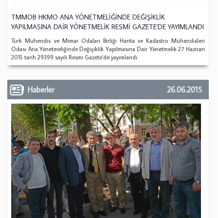
TMMOB HKMO ANA YÖNETMELİĞİNDE DEĞİŞİKLİK
YAPILMASINA DAİR YÖNETMELİK RESMİ GAZETE'DE YAYIMLANDI
Türk Mühendis ve Mimar Odaları Birliği Harita ve Kadastro Mühendisleri
Odası Ana Yönetmeliğinde Değişiklik Yapılmasına Dair Yönetmelik 27 Haziran
2015 tarih 29399 sayılı Resmi Gazete'de yayımlandı.
Haberler
26.06.2015