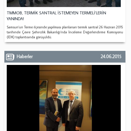
TMMOB, TERMİK SANTRAL İSTEMEYEN TERMELİ’LERİN
YANINDA!
Samsun’un Terme ilçesinde yapılması planlanan termik santral 26 Haziran 2015
tarihinde Çevre Şehircilik Bakanlığı’nda İnceleme Değerlendirme Komisyonu
(İDK) toplantısında görüşüldü.
Haberler
24.06.2015