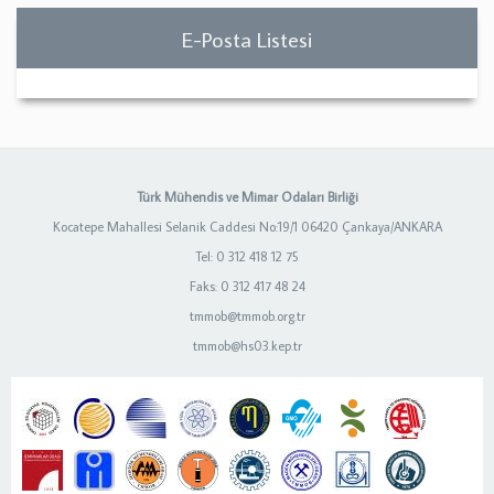
E-Posta Listesi
Türk Mühendis ve Mimar Odaları Birliği
Kocatepe Mahallesi Selanik Caddesi No:19/1 06420 Çankaya/ANKARA
Tel: 0 312 418 12 75
Faks: 0 312 417 48 24
tmmob@tmmob.org.tr
tmmob@hs03.kep.tr