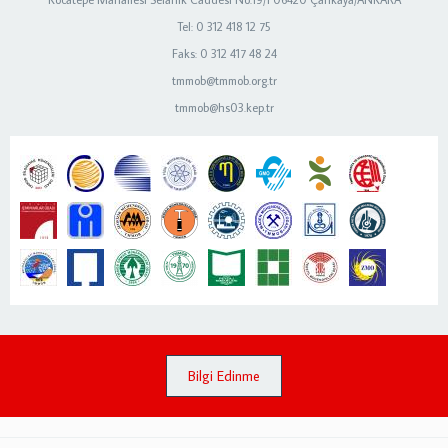
Tel: 0 312 418 12 75
Faks: 0 312 417 48 24
tmmob@tmmob.org.tr
tmmob@hs03.kep.tr
Bilgi Edinme