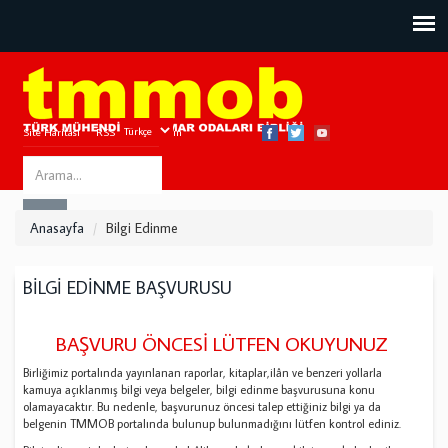
Site Haritası
RSS
Bize Ulaşın
Search
ARA
this
Anasayfa
Bilgi Edinme
site
BİLGİ EDİNME BAŞVURUSU
BAŞVURU ÖNCESİ LÜTFEN OKUYUNUZ
Birliğimiz portalında yayınlanan raporlar, kitaplar,ilân ve benzeri yollarla
kamuya açıklanmış bilgi veya belgeler, bilgi edinme başvurusuna konu
olamayacaktır. Bu nedenle, başvurunuz öncesi talep ettiğiniz bilgi ya da
belgenin TMMOB portalında bulunup bulunmadığını lütfen kontrol ediniz.