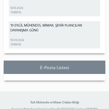
16.10.2026
TÜRKİYE
19 EYLÜL MÜHENDİS, MİMAR, ŞEHİR PLANCILARI
DAYANIŞMA GÜNÜ
19.09.2026
TÜRKİYE
E-Posta Listesi
Türk Mühendis ve Mimar Odaları Birliği
Kocatepe Mahallesi Selanik Caddesi No:19/1 06420 Çankaya/ANKARA