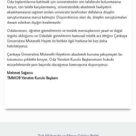
Oda toplantılarına katılmak için üniversiteden izin talebinde bulunmasına
karşın, izin talebi karşılanmamış, üniversitedeki akademik faaliyetini
aksatmamasına rağmen anılan üniversite tarafından defalarca disiplin
soruşturmasına maruz kalmıştır. Düşündürücü olan da, disiplin soruşturmaları
devam ederken ilişiğin kesilmesidir.
Odalarımızın, öğretim görevlilerinin ve meslek mensuplarının yasal ve doğal
örgütü olduğunu ve Odadaki görevlerinin kamusal nitelik arz ettiğini Çankaya
Üniversitesi Mütevelli Heyeti ile birlikte ilgili herkese bir kez daha
hatırlatıyoruz.
Çankaya Üniversitesi Mütevelli Heyetinin akademik kuruma yakışmayan bu
tutumunu şiddetle kınıyor, Oda Yönetim Kurulu Başkanımızın hukuki
mücadelesinde yanı başında olacağımızı kamuoyuna duyuruyoruz.
Mehmet Soğancı
TMMOB Yönetim Kurulu Başkanı
Türk Mühendis ve Mimar Odaları Birliği