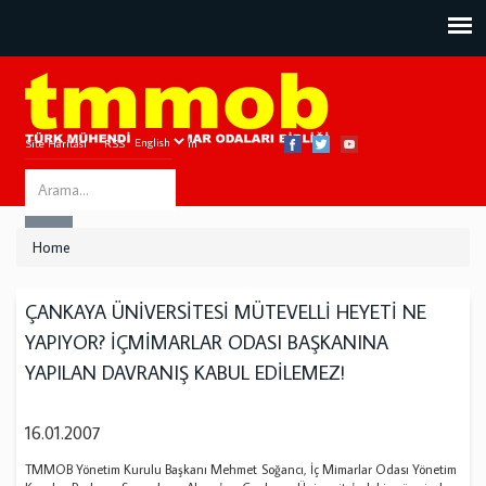
Site Haritası
RSS
Bize Ulaşın
Search
ARA
this
Home
site
ÇANKAYA ÜNİVERSİTESİ MÜTEVELLİ HEYETİ NE
YAPIYOR? İÇMİMARLAR ODASI BAŞKANINA
YAPILAN DAVRANIŞ KABUL EDİLEMEZ!
16.01.2007
TMMOB Yönetim Kurulu Başkanı Mehmet Soğancı, İç Mimarlar Odası Yönetim