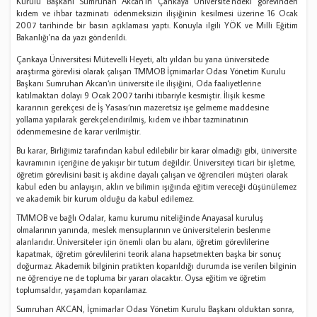
Kurulu Başkanı Sumruhan Akcan'ın Çankaya Üniversite'ndeki görevinden
kıdem ve ihbar tazminatı ödenmeksizin ilişiğinin kesilmesi üzerine 16 Ocak
2007 tarihinde bir basın açıklaması yaptı. Konuyla ilgili YÖK ve Milli Eğitim
Bakanlığı'na da yazı gönderildi.
Çankaya Üniversitesi Mütevelli Heyeti, altı yıldan bu yana üniversitede
araştırma görevlisi olarak çalışan TMMOB İçmimarlar Odası Yönetim Kurulu
Başkanı Sumruhan Akcan‘ın üniversite ile ilişiğini, Oda faaliyetlerine
katılmaktan dolayı 9 Ocak 2007 tarihi itibariyle kesmiştir. İlişik kesme
kararının gerekçesi de İş Yasası‘nın mazeretsiz işe gelmeme maddesine
yollama yapılarak gerekçelendirilmiş, kıdem ve ihbar tazminatının
ödenmemesine de karar verilmiştir.
Bu karar, Birliğimiz tarafından kabul edilebilir bir karar olmadığı gibi, üniversite
kavramının içeriğine de yakışır bir tutum değildir. Üniversiteyi ticari bir işletme,
öğretim görevlisini basit iş akdine dayalı çalışan ve öğrencileri müşteri olarak
kabul eden bu anlayışın, aklın ve bilimin ışığında eğitim vereceği düşünülemez
ve akademik bir kurum olduğu da kabul edilemez.
TMMOB ve bağlı Odalar, kamu kurumu niteliğinde Anayasal kuruluş
olmalarının yanında, meslek mensuplarının ve üniversitelerin beslenme
alanlarıdır. Üniversiteler için önemli olan bu alanı, öğretim görevlilerine
kapatmak, öğretim görevlilerini teorik alana hapsetmekten başka bir sonuç
doğurmaz. Akademik bilginin pratikten koparıldığı durumda ise verilen bilginin
ne öğrenciye ne de topluma bir yararı olacaktır. Oysa eğitim ve öğretim
toplumsaldır, yaşamdan koparılamaz.
Sumruhan AKCAN, İçmimarlar Odası Yönetim Kurulu Başkanı olduktan sonra,