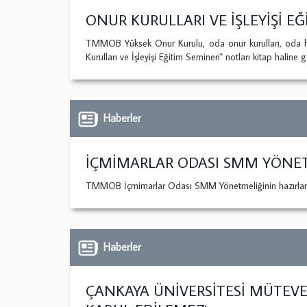
ONUR KURULLARI VE İŞLEYİŞİ EĞ
TMMOB Yüksek Onur Kurulu, oda onur kurulları, oda huk
Kurulları ve İşleyişi Eğitim Semineri" notları kitap haline ge
Haberler
İÇMİMARLAR ODASI SMM YÖNETM
TMMOB İçmimarlar Odası SMM Yönetmeliğinin hazırlanmas
Haberler
ÇANKAYA ÜNİVERSİTESİ MÜTEVE