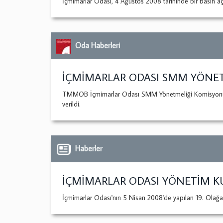
İçmimarlar Odası, 4 Ağustos 2008 tarihinde bir basın aç
Oda Haberleri
İÇMİMARLAR ODASI SMM YÖNET
TMMOB İçmimarlar Odası SMM Yönetmeliği Komisyonu 30 Te
verildi.
Haberler
İÇMİMARLAR ODASI YÖNETİM KU
İçmimarlar Odası'nın 5 Nisan 2008'de yapılan 19. Olağan