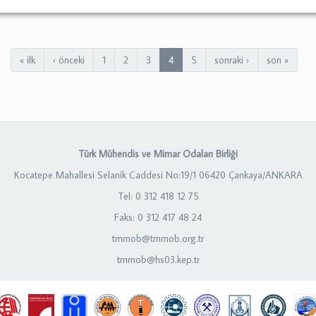
« ilk
‹ önceki
1
2
3
4
5
sonraki ›
son »
Türk Mühendis ve Mimar Odaları Birliği
Kocatepe Mahallesi Selanik Caddesi No:19/1 06420 Çankaya/ANKARA
Tel: 0 312 418 12 75
Faks: 0 312 417 48 24
tmmob@tmmob.org.tr
tmmob@hs03.kep.tr