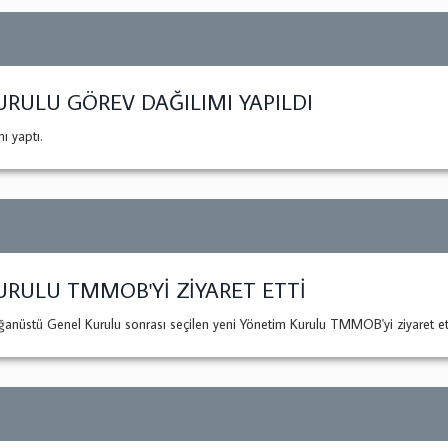
RULU GÖREV DAĞILIMI YAPILDI
 yaptı.
RULU TMMOB'Yİ ZİYARET ETTİ
ğanüstü Genel Kurulu sonrası seçilen yeni Yönetim Kurulu TMMOB'yi ziyaret ett