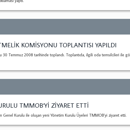
ıklaması yaptı.
MELİK KOMİSYONU TOPLANTISI YAPILDI
mmuz 2008 tarihinde toplandı. Toplantıda, ilgili oda temsilcileri ile görüş
RULU TMMOB'Yİ ZİYARET ETTİ
 Genel Kurulu ile oluşan yeni Yönetim Kurulu Üyeleri TMMOB'yi ziyaret etti.