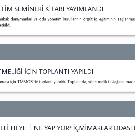
İTİM SEMİNERİ KİTABI YAYIMLANDI
uk danışmanları ve oda yönetim kurullarının örgüt içi eğitiminin sağlanma
tirildi.
ELİĞİ İÇİN TOPLANTI YAPILDI
ı için TMMOB'de toplantı yapıldı. Toplantıda, yönetmelik taslağının maddele
LLİ HEYETİ NE YAPIYOR? İÇMİMARLAR ODASI