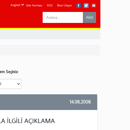
Site Haritası
RSS
Bize Ulaşın
Search
ARA
this
site
m Seçiniz:
14.08.2008
 İLGİLİ AÇIKLAMA