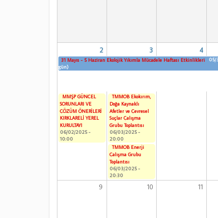
2
3
4
05/
31 Mayıs - 5 Haziran Ekolojik Yıkımla Mücadele Haftası Etkinlikleri
gün)
MMŞP GÜNCEL
TMMOB Ekokırım,
SORUNLARI VE
Doğa Kaynaklı
ÇÖZÜM ÖNERİLERİ
Afetler ve Çevresel
KIRKLARELİ YEREL
Suçlar Çalışma
KURULTAYI
Grubu Toplantısı
06/02/2025 -
06/03/2025 -
10:00
20:00
TMMOB Enerji
Çalışma Grubu
Toplantısı
06/03/2025 -
20:30
9
10
11