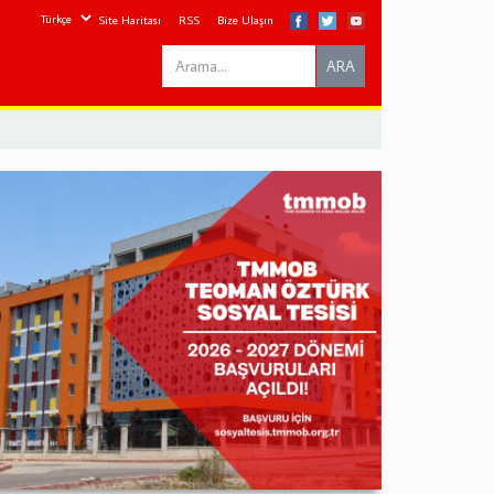
Site Haritası
RSS
Bize Ulaşın
Search
ARA
this
site