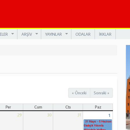
ELER
ARŞİV
YAYINLAR
ODALAR
İKKLAR
« Önceki
Sonraki »
Per
Cum
Cts
Paz
29
30
31
1
31 Mayıs - 5 Haziran
Ekolojik Yıkımla
Mücadele Haftası