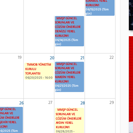
İSTANBUL YEREL
KURULTAYI
06/15/2025 (Tüm
gün)
MMŞP GÜNCEL
SORUNLARI VE
ÇÖZÜM ÖNERİLERİ
DENİZLİ YEREL
KURULTAYI
06/14/2025 (Tüm
gün)
19
22
20
21
MMŞP GÜNCEL
TMMOB YÖNETİM
SORUNLARI VE
KURULU
ÇÖZÜM ÖNERİLERİ
TOPLANTISI
MARDİN YEREL
06/20/2025 - 16:00
KURULTAYI
06/21/2025 (Tüm
gün)
27
29
26
28
ŞP GÜNCEL
MMŞP GÜNCEL
UNLARI VE
SORUNLARI VE
ÜM ÖNERİLERİ
ÇÖZÜM ÖNERİLERİ
ŞEHİR YEREL
AYDIN YEREL
LTAYI
KURULTAYI
26/2025 (Tüm
06/28/2025 -