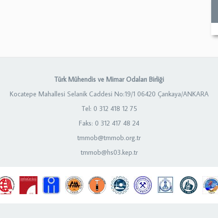
Türk Mühendis ve Mimar Odaları Birliği
Kocatepe Mahallesi Selanik Caddesi No:19/1 06420 Çankaya/ANKARA
Tel: 0 312 418 12 75
Faks: 0 312 417 48 24
tmmob@tmmob.org.tr
tmmob@hs03.kep.tr