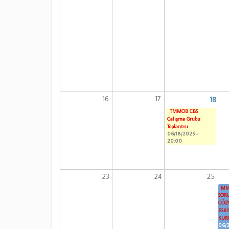
16
17
18
TMMOB CBS
Çalışma Grubu
Toplantısı
06/18/2025 -
20:00
23
24
25
MM
SOR
ÇÖZ
ESKİ
KURU
06/