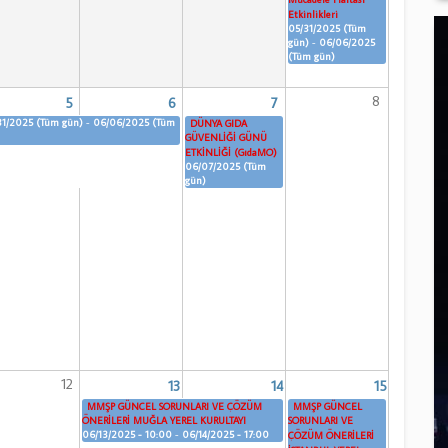
Etkinlikleri
05/31/2025 (Tüm
gün)
-
06/06/2025
(Tüm gün)
8
5
6
7
31/2025 (Tüm gün)
-
06/06/2025 (Tüm
DÜNYA GIDA
GÜVENLİĞİ GÜNÜ
ETKİNLİĞİ (GıdaMO)
06/07/2025 (Tüm
gün)
12
13
14
15
MMŞP GÜNCEL SORUNLARI VE ÇÖZÜM
MMŞP GÜNCEL
ÖNERİLERİ MUĞLA YEREL KURULTAYI
SORUNLARI VE
06/13/2025 - 10:00
-
06/14/2025 - 17:00
ÇÖZÜM ÖNERİLERİ