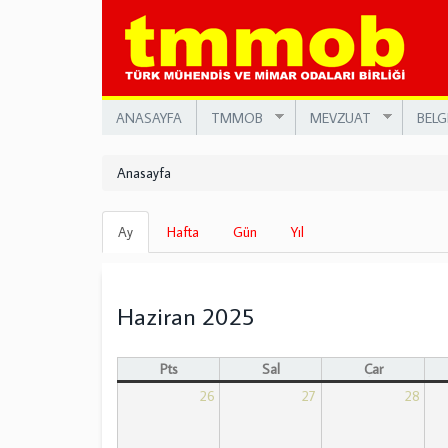
Ana
içeriğe
atla
ANASAYFA
TMMOB
MEVZUAT
BELG
Anasayfa
Birincil
Ay
(etkin
Hafta
Gün
Yıl
sekmeler
sekme)
Haziran 2025
Pts
Sal
Çar
26
27
28