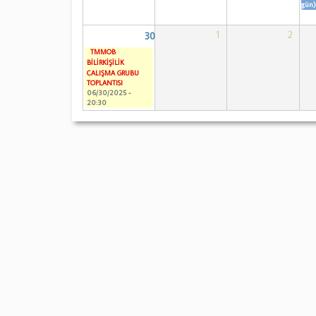
gün)
1
2
30
TMMOB
BİLİRKİŞİLİK
ÇALIŞMA GRUBU
TOPLANTISI
06/30/2025 -
20:30