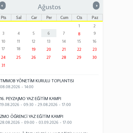
Ağustos
Önceki
Sonraki
«
»
Pts
Sal
Çar
Per
Cum
Cts
Paz
1
2
3
4
5
6
7
9
8
10
11
12
13
14
15
16
17
18
19
20
21
22
23
24
25
26
27
28
29
30
31
TMMOB YÖNETİM KURULU TOPLANTISI
08.08.2026 - 14:00
16. PEYZAJMO YAZ EĞİTİM KAMPI
19.08.2026 - 09:30
-
29.08.2026 - 17:00
ZMO ÖĞRENCİ YAZ EĞİTİM KAMPI
28.08.2026 - 09:00
-
03.09.2026 - 17:00