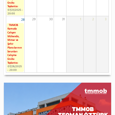
Grubu
Toplantısı
07/21/2025 -
20:00
29
30
31
1
2
3
28
TMMOB
Kamuda
Çalışan
Mühendis,
Mimar ve
Şehir
Plancılarının
Sorunları
Çalışma
Grubu
Toplantısı
07/28/2025
- 20:00