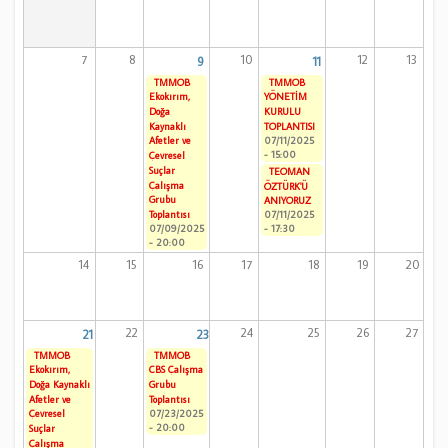
7
8
10
12
13
9
11
TMMOB
TMMOB
Ekokırım,
YÖNETİM
Doğa
KURULU
Kaynaklı
TOPLANTISI
07/11/2025
Afetler ve
- 15:00
Çevresel
Suçlar
TEOMAN
Çalışma
ÖZTÜRK'Ü
Grubu
ANIYORUZ
Toplantısı
07/11/2025
07/09/2025
- 17:30
- 20:00
14
15
16
17
18
19
20
22
24
25
26
27
21
23
TMMOB
TMMOB
Ekokırım,
CBS Çalışma
Doğa Kaynaklı
Grubu
Afetler ve
Toplantısı
07/23/2025
Çevresel
- 20:00
Suçlar
Çalışma