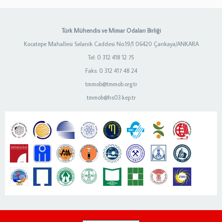
Türk Mühendis ve Mimar Odaları Birliği
Kocatepe Mahallesi Selanik Caddesi No:19/1 06420 Çankaya/ANKARA
Tel: 0 312 418 12 75
Faks: 0 312 417 48 24
tmmob@tmmob.org.tr
tmmob@hs03.kep.tr