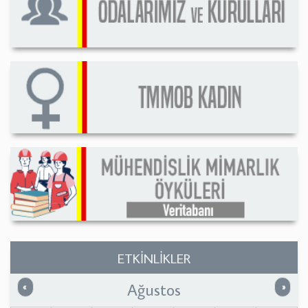
ETKİNLİKLER
Ağustos
Önceki
Sonrak
«
»