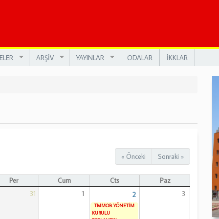
ELER
ARŞİV
YAYINLAR
ODALAR
İKKLAR
« Önceki
Sonraki »
Per
Cum
Cts
Paz
31
1
3
2
TMMOB YÖNETİM
KURULU