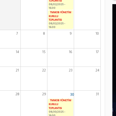
TOPLANTISI
08/02/2025 -
16:00
TMMOB YÖNETİM
KURULU
TOPLANTISI
08/02/2025 -
16:00
7
8
9
10
14
15
16
17
21
22
23
24
28
29
31
30
TMMOB YÖNETİM
KURULU
TOPLANTISI
08/30/2025 -
16:00