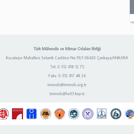
Türk Mühendis ve Mimar Odaları Birliği
Kocatepe Mahallesi Selanik Caddesi No:19/1 06420 Çankaya/ANKARA
Tel: 0 312 418 12 75
Faks: 0 312 417 48 24
tmmob@tmmob.org.tr
tmmob@hs03.kep.tr