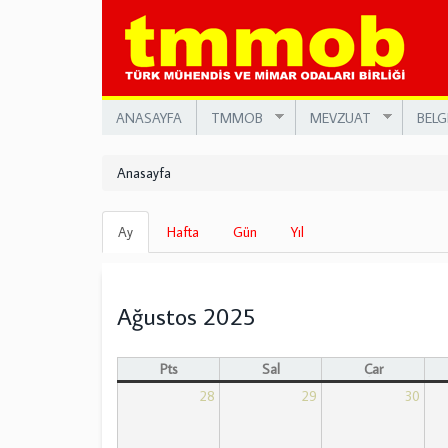
Ana
içeriğe
atla
ANASAYFA
TMMOB
MEVZUAT
BELG
Anasayfa
Birincil
Ay
(etkin
Hafta
Gün
Yıl
sekmeler
sekme)
Ağustos 2025
Pts
Sal
Çar
28
29
30