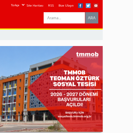
Site Haritası
RSS
Bize Ulaşın
Search
ARA
this
site