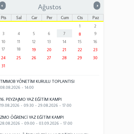
Ağustos
Önceki
Sonraki
«
»
Pts
Sal
Çar
Per
Cum
Cts
Paz
1
2
3
4
5
6
7
9
8
10
11
12
13
14
15
16
17
18
19
20
21
22
23
24
25
26
27
28
29
30
31
TMMOB YÖNETİM KURULU TOPLANTISI
08.08.2026 - 14:00
16. PEYZAJMO YAZ EĞİTİM KAMPI
19.08.2026 - 09:30
-
29.08.2026 - 17:00
ZMO ÖĞRENCİ YAZ EĞİTİM KAMPI
28.08.2026 - 09:00
-
03.09.2026 - 17:00