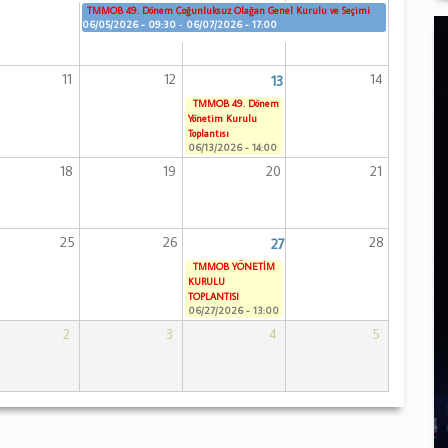
TMMOB 49. Dönem Çoğunluksuz Olağan Genel Kurulu ve Seçimi
06/05/2026 - 09:30
-
06/07/2026 - 17:00
11
12
14
13
TMMOB 49. Dönem
Yönetim Kurulu
Toplantısı
06/13/2026 - 14:00
18
19
20
21
25
26
28
27
TMMOB YÖNETİM
KURULU
TOPLANTISI
06/27/2026 - 13:00
2
3
4
5