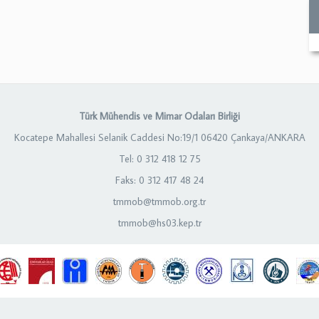
Türk Mühendis ve Mimar Odaları Birliği
Kocatepe Mahallesi Selanik Caddesi No:19/1 06420 Çankaya/ANKARA
Tel: 0 312 418 12 75
Faks: 0 312 417 48 24
tmmob@tmmob.org.tr
tmmob@hs03.kep.tr