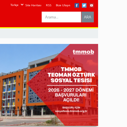
Site Haritası
RSS
Bize Ulaşın
Search
ARA
this
site