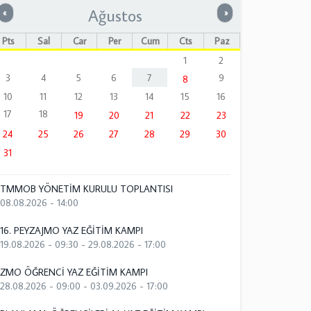
Ağustos
Önceki
Sonraki
«
»
Pts
Sal
Çar
Per
Cum
Cts
Paz
1
2
3
4
5
6
7
9
8
10
11
12
13
14
15
16
17
18
19
20
21
22
23
24
25
26
27
28
29
30
31
TMMOB YÖNETİM KURULU TOPLANTISI
08.08.2026 - 14:00
16. PEYZAJMO YAZ EĞİTİM KAMPI
19.08.2026 - 09:30
-
29.08.2026 - 17:00
ZMO ÖĞRENCİ YAZ EĞİTİM KAMPI
28.08.2026 - 09:00
-
03.09.2026 - 17:00