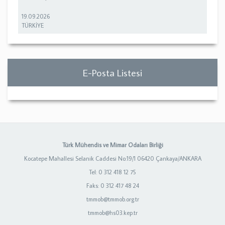
19.09.2026
TÜRKİYE
E-Posta Listesi
Türk Mühendis ve Mimar Odaları Birliği
Kocatepe Mahallesi Selanik Caddesi No:19/1 06420 Çankaya/ANKARA
Tel: 0 312 418 12 75
Faks: 0 312 417 48 24
tmmob@tmmob.org.tr
tmmob@hs03.kep.tr