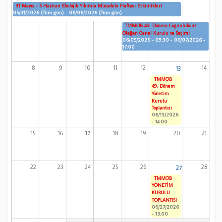
31 Mayıs - 5 Haziran Ekolojik Yıkımla Mücadele Haftası Etkinlikleri
05/31/2026 (Tüm gün)
-
06/06/2026 (Tüm gün)
TMMOB 49. Dönem Çoğunluksuz
Olağan Genel Kurulu ve Seçimi
06/05/2026 - 09:30
-
06/07/2026 -
17:00
8
9
10
11
12
14
13
TMMOB
49. Dönem
Yönetim
Kurulu
Toplantısı
06/13/2026
- 14:00
15
16
17
18
19
20
21
22
23
24
25
26
28
27
TMMOB
YÖNETİM
KURULU
TOPLANTISI
06/27/2026
- 13:00