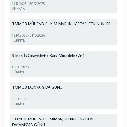
19.12.2025
-
20.12.2025
ANKARA
TMMOB MÜHENDİSLİK MİMARLIK HAFTASI ETKİNLİKLERİ
18.10.2026
-
21.10.2026
TÜRKİYE
3 Mart İş Cinayetlerine Karşı Mücadele Günü
03.03.2026
TÜRKİYE
TMMOB DÜNYA GIDA GÜNÜ
16.10.2026
TÜRKİYE
19 EYLÜL MÜHENDİS, MİMAR, ŞEHİR PLANCILARI
DAYANIŞMA GÜNÜ