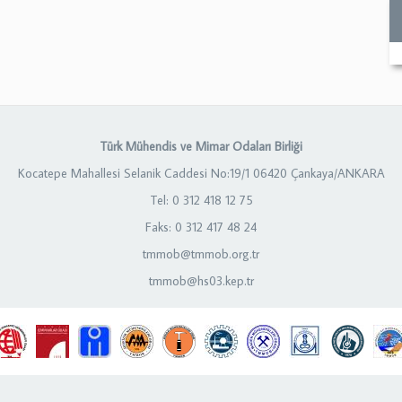
Türk Mühendis ve Mimar Odaları Birliği
Kocatepe Mahallesi Selanik Caddesi No:19/1 06420 Çankaya/ANKARA
Tel: 0 312 418 12 75
Faks: 0 312 417 48 24
tmmob@tmmob.org.tr
tmmob@hs03.kep.tr