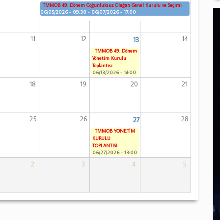
TMMOB 49. Dönem Çoğunluksuz Olağan Genel Kurulu ve Seçimi
06/05/2026 - 09:30
-
06/07/2026 - 17:00
11
12
14
13
TMMOB 49. Dönem
Yönetim Kurulu
Toplantısı
06/13/2026 - 14:00
18
19
20
21
25
26
28
27
TMMOB YÖNETİM
KURULU
TOPLANTISI
06/27/2026 - 13:00
2
3
4
5