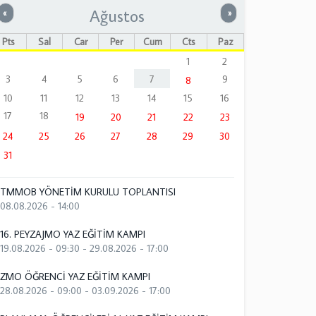
Ağustos
Önceki
Sonraki
«
»
Pts
Sal
Çar
Per
Cum
Cts
Paz
1
2
3
4
5
6
7
9
8
10
11
12
13
14
15
16
17
18
19
20
21
22
23
24
25
26
27
28
29
30
31
TMMOB YÖNETİM KURULU TOPLANTISI
08.08.2026 - 14:00
16. PEYZAJMO YAZ EĞİTİM KAMPI
19.08.2026 - 09:30
-
29.08.2026 - 17:00
ZMO ÖĞRENCİ YAZ EĞİTİM KAMPI
28.08.2026 - 09:00
-
03.09.2026 - 17:00