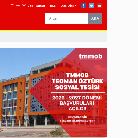
Site Haritası
RSS
Bize Ulaşın
Search
ARA
this
site