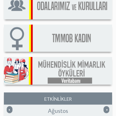
ETKİNLİKLER
Ağustos
Önceki
Sonrak
«
»