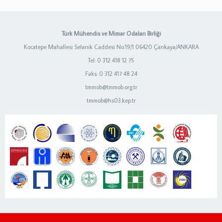
Türk Mühendis ve Mimar Odaları Birliği
Kocatepe Mahallesi Selanik Caddesi No:19/1 06420 Çankaya/ANKARA
Tel: 0 312 418 12 75
Faks: 0 312 417 48 24
tmmob@tmmob.org.tr
tmmob@hs03.kep.tr