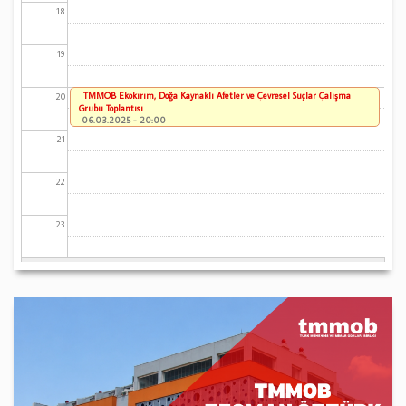
18
19
TMMOB Ekokırım, Doğa Kaynaklı Afetler ve Çevresel Suçlar Çalışma
20
Grubu Toplantısı
06.03.2025 - 20:00
21
22
23