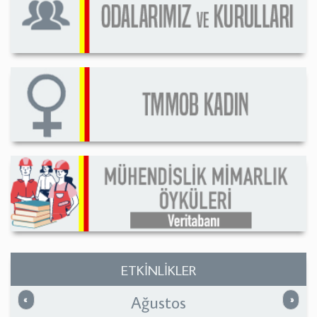
ETKİNLİKLER
Ağustos
Önceki
Sonrak
«
»