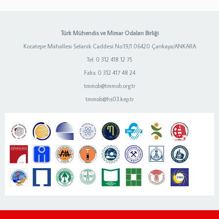
Türk Mühendis ve Mimar Odaları Birliği
Kocatepe Mahallesi Selanik Caddesi No:19/1 06420 Çankaya/ANKARA
Tel: 0 312 418 12 75
Faks: 0 312 417 48 24
tmmob@tmmob.org.tr
tmmob@hs03.kep.tr