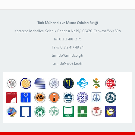
Türk Mühendis ve Mimar Odaları Birliği
Kocatepe Mahallesi Selanik Caddesi No:19/1 06420 Çankaya/ANKARA
Tel: 0 312 418 12 75
Faks: 0 312 417 48 24
tmmob@tmmob.org.tr
tmmob@hs03.kep.tr