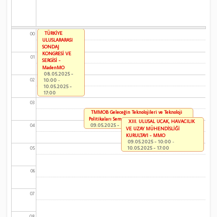
TÜRKİYE
00
ULUSLARARASI
SONDAJ
KONGRESİ VE
01
SERGİSİ -
MadenMO
08.05.2025 -
02
10:00
-
10.05.2025 -
17:00
03
TMMOB Geleceğin Teknolojileri ve Teknoloji
Politikaları Sempozyumu
XIII. ULUSAL UÇAK, HAVACILIK
09.05.2025 - 09:30
-
10.05.2025 - 17:00
04
VE UZAY MÜHENDİSLİĞİ
KURULTAYI - MMO
09.05.2025 - 10:00
-
10.05.2025 - 17:00
05
06
07
08