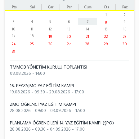
Pts
Sal
Çar
Per
Cum
Cts
Paz
1
2
3
4
5
6
7
9
8
10
11
12
13
14
15
16
17
18
19
20
21
22
23
24
25
26
27
28
29
30
31
TMMOB YÖNETİM KURULU TOPLANTISI
08.08.2026 - 14:00
16. PEYZAJMO YAZ EĞİTİM KAMPI
19.08.2026 - 09:30
-
29.08.2026 - 17:00
ZMO ÖĞRENCİ YAZ EĞİTİM KAMPI
28.08.2026 - 09:00
-
03.09.2026 - 17:00
PLANLAMA ÖĞRENCİLERİ 14. YAZ EĞİTİM KAMPI (ŞPO)
28.08.2026 - 09:30
-
04.09.2026 - 17:00