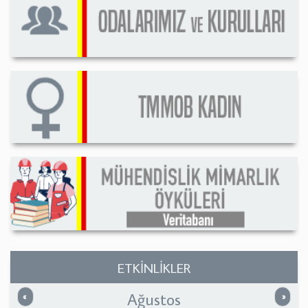
ETKİNLİKLER
Ağustos
Önceki
Sonrak
«
»