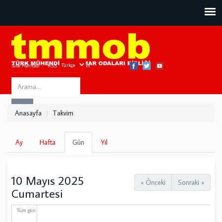
Site Haritası
RSS
Bize Ulaşın
Search
ARA
this
Anasayfa
Takvim
site
Birincil
Ay
Hafta
Gün
(etkin
Yıl
sekmeler
sekme)
10 Mayıs 2025
« Önceki
Sonraki »
Cumartesi
Tüm gün