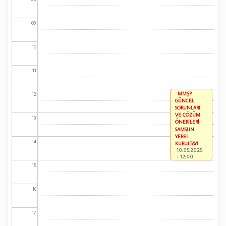
09
10
11
MMŞP
12
GÜNCEL
SORUNLARI
VE ÇÖZÜM
13
ÖNERİLERİ
SAMSUN
YEREL
14
KURULTAYI
10.05.2025
- 12:00
15
16
17