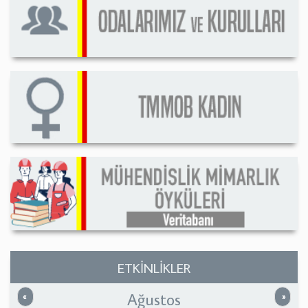
ETKİNLİKLER
Ağustos
Önceki
Sonrak
«
»