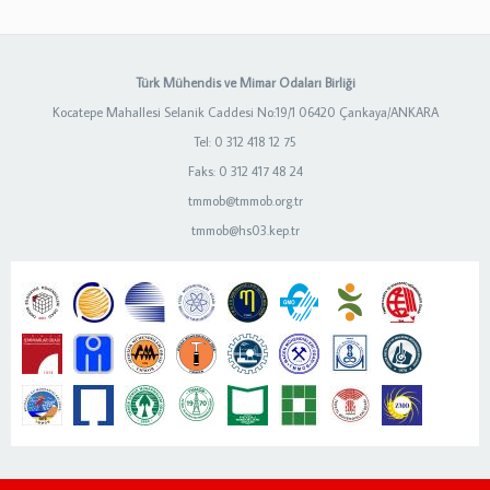
Türk Mühendis ve Mimar Odaları Birliği
Kocatepe Mahallesi Selanik Caddesi No:19/1 06420 Çankaya/ANKARA
Tel: 0 312 418 12 75
Faks: 0 312 417 48 24
tmmob@tmmob.org.tr
tmmob@hs03.kep.tr