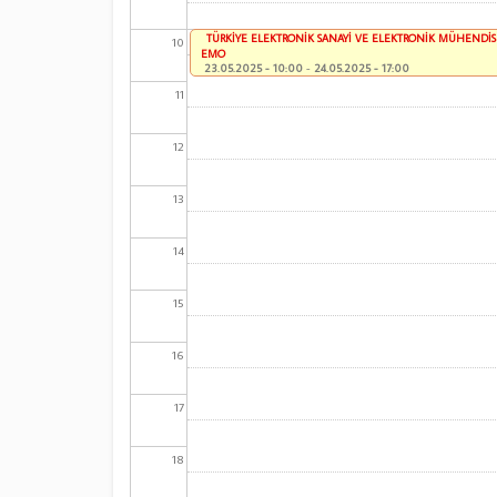
TÜRKİYE ELEKTRONİK SANAYİ VE ELEKTRONİK MÜHENDİSLİ
10
EMO
23.05.2025 - 10:00
-
24.05.2025 - 17:00
11
12
13
14
15
16
17
18