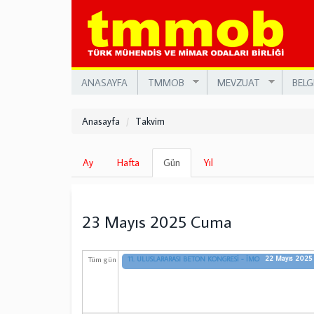
Ana
içeriğe
atla
ANASAYFA
TMMOB
MEVZUAT
BELG
Anasayfa
Takvim
Birincil
Ay
Hafta
Gün
(etkin
Yıl
sekmeler
sekme)
23 Mayıs 2025 Cuma
22 Mayıs 2025 
Tüm gün
11. ULUSLARARASI BETON KONGRESİ - İMO