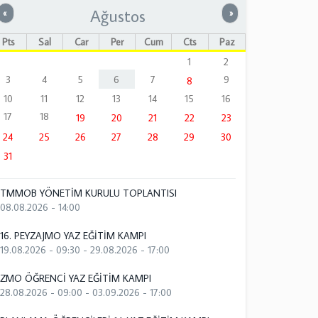
Ağustos
Önceki
Sonraki
«
»
Pts
Sal
Çar
Per
Cum
Cts
Paz
1
2
3
4
5
6
7
9
8
10
11
12
13
14
15
16
17
18
19
20
21
22
23
24
25
26
27
28
29
30
31
TMMOB YÖNETİM KURULU TOPLANTISI
08.08.2026 - 14:00
16. PEYZAJMO YAZ EĞİTİM KAMPI
19.08.2026 - 09:30
-
29.08.2026 - 17:00
ZMO ÖĞRENCİ YAZ EĞİTİM KAMPI
28.08.2026 - 09:00
-
03.09.2026 - 17:00