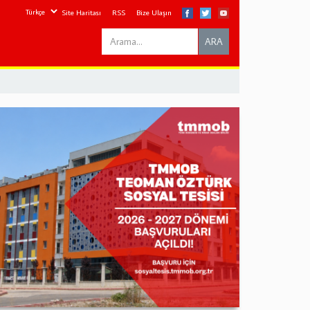
Site Haritası
RSS
Bize Ulaşın
Search
ARA
this
site