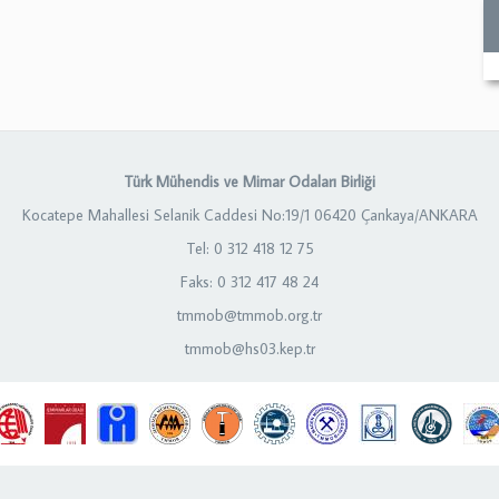
Türk Mühendis ve Mimar Odaları Birliği
Kocatepe Mahallesi Selanik Caddesi No:19/1 06420 Çankaya/ANKARA
Tel: 0 312 418 12 75
Faks: 0 312 417 48 24
tmmob@tmmob.org.tr
tmmob@hs03.kep.tr