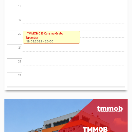
18
19
TMMOB CBS Çalışma Grubu
20
Toplantısı
18.06.2025 - 20:00
21
22
23