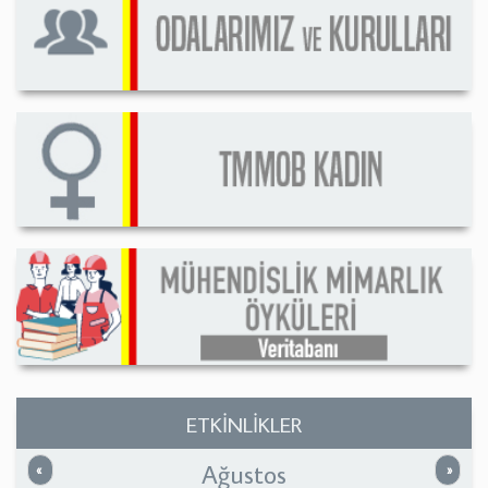
ETKİNLİKLER
Ağustos
Önceki
Sonrak
«
»