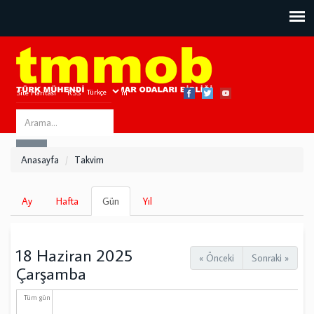
Site Haritası
RSS
Bize Ulaşın
Search
ARA
this
Anasayfa
Takvim
site
Birincil
Ay
Hafta
Gün
(etkin
Yıl
sekmeler
sekme)
18 Haziran 2025
« Önceki
Sonraki »
Çarşamba
Tüm gün