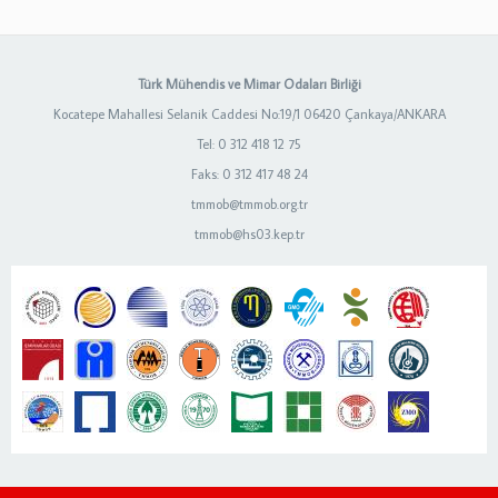
Türk Mühendis ve Mimar Odaları Birliği
Kocatepe Mahallesi Selanik Caddesi No:19/1 06420 Çankaya/ANKARA
Tel: 0 312 418 12 75
Faks: 0 312 417 48 24
tmmob@tmmob.org.tr
tmmob@hs03.kep.tr