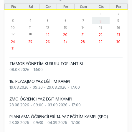
Pts
Sal
Çar
Per
Cum
Cts
Paz
1
2
3
4
5
6
7
9
8
10
11
12
13
14
15
16
17
18
19
20
21
22
23
24
25
26
27
28
29
30
31
TMMOB YÖNETİM KURULU TOPLANTISI
08.08.2026 - 14:00
16. PEYZAJMO YAZ EĞİTİM KAMPI
19.08.2026 - 09:30
-
29.08.2026 - 17:00
ZMO ÖĞRENCİ YAZ EĞİTİM KAMPI
28.08.2026 - 09:00
-
03.09.2026 - 17:00
PLANLAMA ÖĞRENCİLERİ 14. YAZ EĞİTİM KAMPI (ŞPO)
28.08.2026 - 09:30
-
04.09.2026 - 17:00