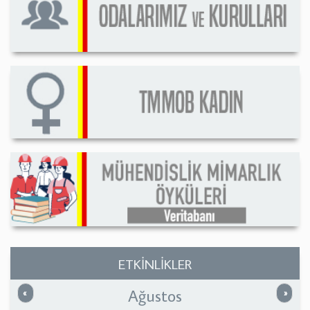
ETKİNLİKLER
Ağustos
Önceki
Sonrak
«
»