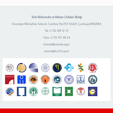
Türk Mühendis ve Mimar Odaları Birliği
Kocatepe Mahallesi Selanik Caddesi No:19/1 06420 Çankaya/ANKARA
Tel: 0 312 418 12 75
Faks: 0 312 417 48 24
tmmob@tmmob.org.tr
tmmob@hs03.kep.tr